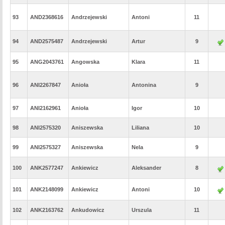
93
AND2368616
Andrzejewski
Antoni
11
94
AND2575487
Andrzejewski
Artur
9
95
ANG2043761
Angowska
Klara
11
96
ANI2267847
Anioła
Antonina
9
97
ANI2162961
Anioła
Igor
10
98
ANI2575320
Aniszewska
Liliana
10
99
ANI2575327
Aniszewska
Nela
9
100
ANK2577247
Ankiewicz
Aleksander
8
101
ANK2148099
Ankiewicz
Antoni
10
102
ANK2163762
Ankudowicz
Urszula
11