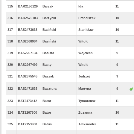
315
BAR2156129
Barzak
Ida
11
316
BAR2575183
Barzycki
Franciszek
10
317
BAS2473633
Basiński
Stanisław
10
318
BAS2368984
Basiński
Witold
11
319
BAS2267134
Basista
Wojciech
9
320
BAS2267499
Basty
Witold
9
321
BAS2575545
Baszak
Jędrzej
9
322
BAS2471833
Basztura
Martyna
9
323
BAT2473412
Bator
Tymoteusz
11
324
BAT2267800
Bator
Zuzanna
10
325
BAT2153960
Batus
Aleksander
11