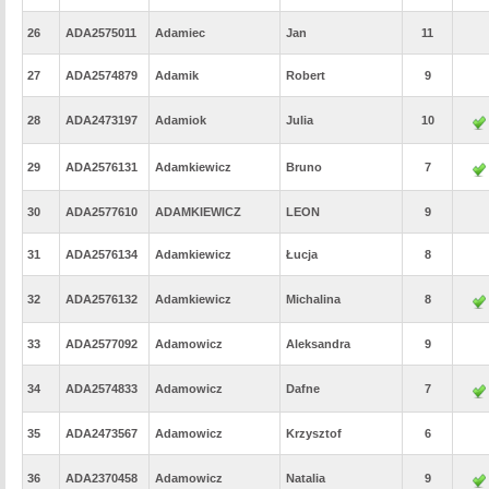
26
ADA2575011
Adamiec
Jan
11
27
ADA2574879
Adamik
Robert
9
28
ADA2473197
Adamiok
Julia
10
29
ADA2576131
Adamkiewicz
Bruno
7
30
ADA2577610
ADAMKIEWICZ
LEON
9
31
ADA2576134
Adamkiewicz
Łucja
8
32
ADA2576132
Adamkiewicz
Michalina
8
33
ADA2577092
Adamowicz
Aleksandra
9
34
ADA2574833
Adamowicz
Dafne
7
35
ADA2473567
Adamowicz
Krzysztof
6
36
ADA2370458
Adamowicz
Natalia
9