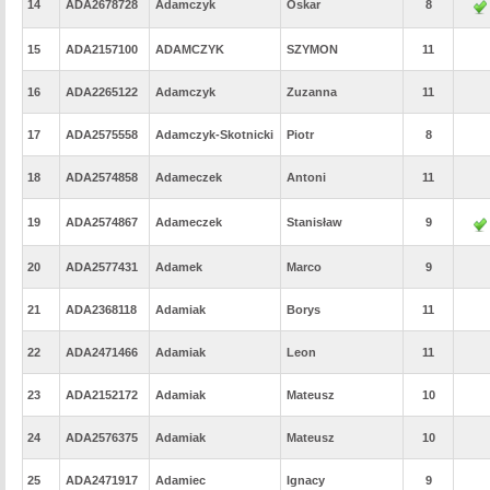
14
ADA2678728
Adamczyk
Oskar
8
15
ADA2157100
ADAMCZYK
SZYMON
11
16
ADA2265122
Adamczyk
Zuzanna
11
17
ADA2575558
Adamczyk-Skotnicki
Piotr
8
18
ADA2574858
Adameczek
Antoni
11
19
ADA2574867
Adameczek
Stanisław
9
20
ADA2577431
Adamek
Marco
9
21
ADA2368118
Adamiak
Borys
11
22
ADA2471466
Adamiak
Leon
11
23
ADA2152172
Adamiak
Mateusz
10
24
ADA2576375
Adamiak
Mateusz
10
25
ADA2471917
Adamiec
Ignacy
9