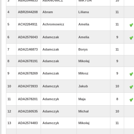
3
ABA2044833
ABANOWICZ
WIKTOR
10
4
ABR2044208
Abram
Liliana
11
5
ACH2264911
Achromowicz
Amelia
11
6
ADA2576043
Adamczak
Amelia
9
7
ADA2146873
Adamczak
Borys
11
8
ADA2678191
Adamczak
Mikołaj
9
9
ADA2678269
Adamczak
Miłosz
9
10
ADA2473933
Adamczyk
Jakub
10
11
ADA2678201
Adamczyk
Maja
8
12
ADA2160535
Adamczyk
Michał
10
13
ADA2574483
Adamczyk
Mikołaj
11