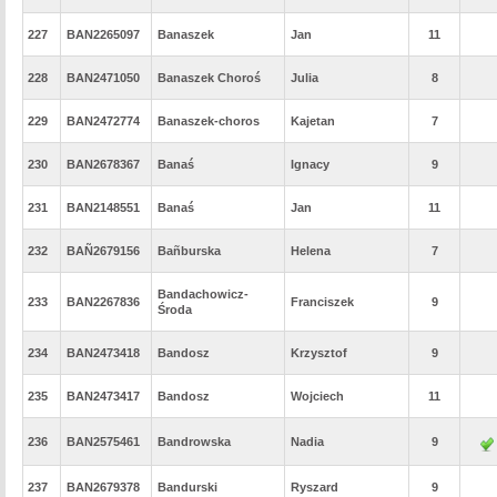
227
BAN2265097
Banaszek
Jan
11
228
BAN2471050
Banaszek Choroś
Julia
8
229
BAN2472774
Banaszek-choros
Kajetan
7
230
BAN2678367
Banaś
Ignacy
9
231
BAN2148551
Banaś
Jan
11
232
BAÑ2679156
Bañburska
Helena
7
Bandachowicz-
233
BAN2267836
Franciszek
9
Środa
234
BAN2473418
Bandosz
Krzysztof
9
235
BAN2473417
Bandosz
Wojciech
11
236
BAN2575461
Bandrowska
Nadia
9
237
BAN2679378
Bandurski
Ryszard
9