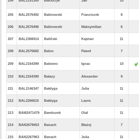
204
BAL2151300
Balcerzyk
Jan
10
205
BAL2576492
Balinowski
Franciszek
8
206
BAL2576496
Balinowski
Maksymilian
6
207
BAL2368414
Baliński
Kajetan
11
208
BAL2576682
Balon
Paweł
7
209
BAL2164399
Balwierz
Ignac
10
210
BAL2164390
Bałazy
Alexander
9
211
BAL2146347
Bałdyga
Julia
11
212
BAL2266615
Bałdyga
Laura
11
213
BAM2471479
Bamburek
Olaf
11
214
BAN2678453
Banach
Błażej
7
215
BAN2267963
Banach
Julia
11