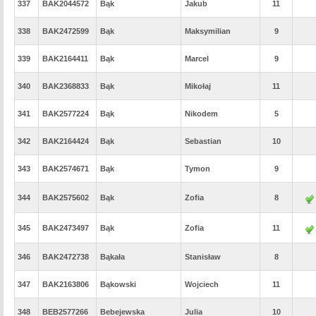
337
BAK2044572
Bąk
Jakub
11
338
BAK2472599
Bąk
Maksymilian
9
339
BAK2164411
Bąk
Marcel
9
340
BAK2368833
Bąk
Mikołaj
11
341
BAK2577224
Bąk
Nikodem
5
342
BAK2164424
Bąk
Sebastian
10
343
BAK2574671
Bąk
Tymon
9
344
BAK2575602
Bąk
Zofia
8
345
BAK2473497
Bąk
Zofia
11
346
BAK2472738
Bąkała
Stanisław
8
347
BAK2163806
Bąkowski
Wojciech
11
348
BEB2577266
Bebejewska
Julia
10