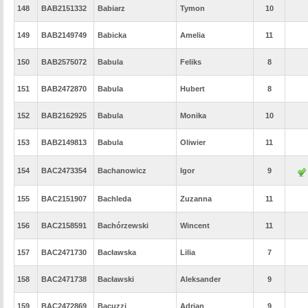
148
BAB2151332
Babiarz
Tymon
10
149
BAB2149749
Babicka
Amelia
11
150
BAB2575072
Babula
Feliks
8
151
BAB2472870
Babula
Hubert
8
152
BAB2162925
Babula
Monika
10
153
BAB2149813
Babula
Oliwier
11
154
BAC2473354
Bachanowicz
Igor
9
155
BAC2151907
Bachleda
Zuzanna
11
156
BAC2158591
Bachórzewski
Wincent
11
157
BAC2471730
Bacławska
Lilia
7
158
BAC2471738
Bacławski
Aleksander
9
159
BAC2472869
Bacuzzi
Adrian
9