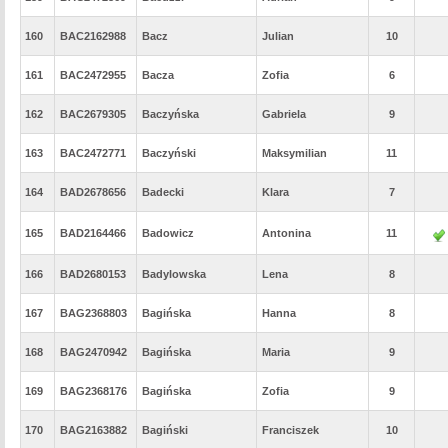
160
BAC2162988
Bacz
Julian
10
161
BAC2472955
Bacza
Zofia
6
162
BAC2679305
Baczyńska
Gabriela
9
163
BAC2472771
Baczyński
Maksymilian
11
164
BAD2678656
Badecki
Klara
7
165
BAD2164466
Badowicz
Antonina
11
166
BAD2680153
Badylowska
Lena
8
167
BAG2368803
Bagińska
Hanna
8
168
BAG2470942
Bagińska
Maria
9
169
BAG2368176
Bagińska
Zofia
9
170
BAG2163882
Bagiński
Franciszek
10