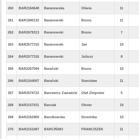
260
BAR2164548
Baranowska
Oliwia
11
261
BAR1940132
Baranowski
Bruno
11
262
BAR2679313
Baranowski
Bruno
7
263
BAR2577315
Baranowski
Jan
10
264
BAR2577316
Baranowski
Juliusz
8
265
BAR2267594
Barański
Bruno
10
266
BAR2164007
Barański
Stanisław
11
267
BAR2574722
Barcewicz Zawadzki
Olaf Zbigniew
5
268
BAR2157031
Barciak
Olivier
10
269
BAR2162900
Barcikowska
Dominika
10
270
BAR2151087
BARCIŃSKI
FRANCISZEK
11