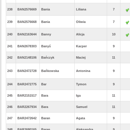
238
BAN2576669
Bania
Liliana
7
239
BAN2576668
Bania
Oliwia
7
240
BAN2163644
Banny
Alicja
10
241
BAN2678303
Banyś
Kacper
9
242
BAN2148106
Bańczyk
Maciej
11
243
BAN2472728
Bańkowska
Antonina
9
244
BAR2472775
Bar
Tymon
9
245
BAR2151517
Bara
Iga
11
246
BAR2267934
Bara
Samuel
11
247
BAR2472642
Baran
Agata
9
248
BAR2680165
Baran
Aleksandra
9