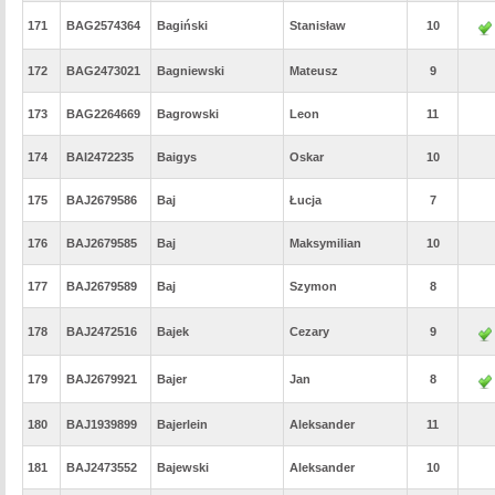
171
BAG2574364
Bagiński
Stanisław
10
172
BAG2473021
Bagniewski
Mateusz
9
173
BAG2264669
Bagrowski
Leon
11
174
BAI2472235
Baigys
Oskar
10
175
BAJ2679586
Baj
Łucja
7
176
BAJ2679585
Baj
Maksymilian
10
177
BAJ2679589
Baj
Szymon
8
178
BAJ2472516
Bajek
Cezary
9
179
BAJ2679921
Bajer
Jan
8
180
BAJ1939899
Bajerlein
Aleksander
11
181
BAJ2473552
Bajewski
Aleksander
10