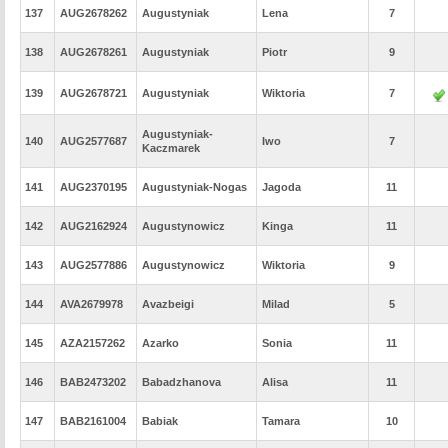
137
AUG2678262
Augustyniak
Lena
7
138
AUG2678261
Augustyniak
Piotr
9
139
AUG2678721
Augustyniak
Wiktoria
7
Augustyniak-
140
AUG2577687
Iwo
7
Kaczmarek
141
AUG2370195
Augustyniak-Nogas
Jagoda
11
142
AUG2162924
Augustynowicz
Kinga
11
143
AUG2577886
Augustynowicz
Wiktoria
9
144
AVA2679978
Avazbeigi
Milad
5
145
AZA2157262
Azarko
Sonia
11
146
BAB2473202
Babadzhanova
Alisa
11
147
BAB2161004
Babiak
Tamara
10