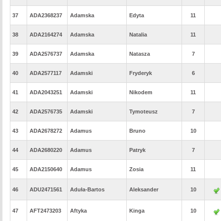
37
ADA2368237
Adamska
Edyta
11
38
ADA2164274
Adamska
Natalia
11
39
ADA2576737
Adamska
Natasza
7
40
ADA2577117
Adamski
Fryderyk
6
41
ADA2043251
Adamski
Nikodem
11
42
ADA2576735
Adamski
Tymoteusz
7
43
ADA2678272
Adamus
Bruno
10
44
ADA2680220
Adamus
Patryk
7
45
ADA2150640
Adamus
Zosia
11
46
ADU2471561
Aduła-Bartos
Aleksander
10
47
AFT2473203
Aftyka
Kinga
10