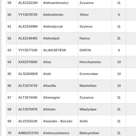
59
ALE2152184
Aleksandrowicz
Zuzanna
11
60
YYY2678729
Aleksieienko
Yehor
6
61
ALE2154984
Aleksiejczyk
Szymon
11
62
ALE2146481
Aleksiejuk
Hanna
11
63
YYY2577246
ALIAKSEYEVA
DARYA
6
64
XXX2370500
Alisa
Honcharenko
10
65
ALS2264829
Alski
Gromosław
10
66
ALT2574719
Altavilla
Maximilian
10
67
ALT2574345
Altewęgier
Zuzanna
11
68
ALT2575978
Altheim
Władysław
11
69
ALV2155140
Alvarado - Buczko
Sofie
11
70
AMB2472703
Ambroszkiewicz
Maksymilian
11