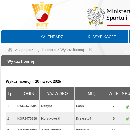
KALENDARZ
KLASYFIKACJE
Znajdujesz się:
Licencje
> Wykaz licencji T10
BA
Wykaz licencji
Wykaz licencji T10 na rok 2026
Lp.
LOGIN
NAZWISKO
IMIĘ
WIEK
NP
1
DAN2678694
Danysz
Leon
7
2
KOR2473330
Korytkowski
Krzysztof
8