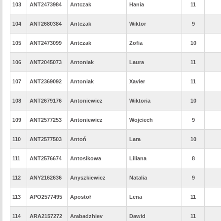
103
ANT2473984
Antczak
Hania
11
104
ANT2680384
Antczak
Wiktor
9
105
ANT2473099
Antczak
Zofia
10
106
ANT2045073
Antoniak
Laura
11
107
ANT2369092
Antoniak
Xavier
11
108
ANT2679176
Antoniewicz
Wiktoria
10
109
ANT2577253
Antoniewicz
Wojciech
9
110
ANT2577503
Antoń
Lara
10
111
ANT2576674
Antosikowa
Liliana
8
112
ANY2162636
Anyszkiewicz
Natalia
9
113
APO2577495
Apostoł
Lena
11
114
ARA2157272
Arabadzhiev
Dawid
11