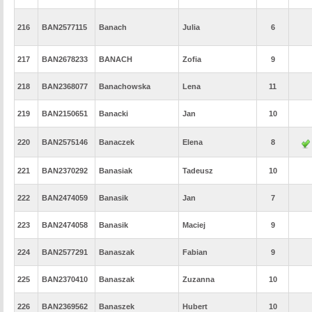
216
BAN2577115
Banach
Julia
6
217
BAN2678233
BANACH
Zofia
9
218
BAN2368077
Banachowska
Lena
11
219
BAN2150651
Banacki
Jan
10
220
BAN2575146
Banaczek
Elena
8
221
BAN2370292
Banasiak
Tadeusz
10
222
BAN2474059
Banasik
Jan
7
223
BAN2474058
Banasik
Maciej
9
224
BAN2577291
Banaszak
Fabian
9
225
BAN2370410
Banaszak
Zuzanna
10
226
BAN2369562
Banaszek
Hubert
10