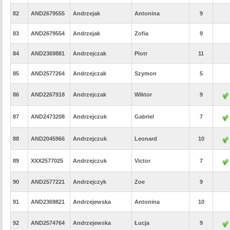
82
AND2679555
Andrzejak
Antonina
9
83
AND2679554
Andrzejak
Zofia
9
84
AND2369881
Andrzejczak
Piotr
11
85
AND2577264
Andrzejczak
Szymon
5
86
AND2267918
Andrzejczak
Wiktor
9
87
AND2473208
Andrzejczuk
Gabriel
7
88
AND2045966
Andrzejczuk
Leonard
10
89
XXX2577025
Andrzejczuk
Victor
7
90
AND2577221
Andrzejczyk
Zoe
9
91
AND2369821
Andrzejewska
Antonina
10
92
AND2574764
Andrzejewska
Łucja
9