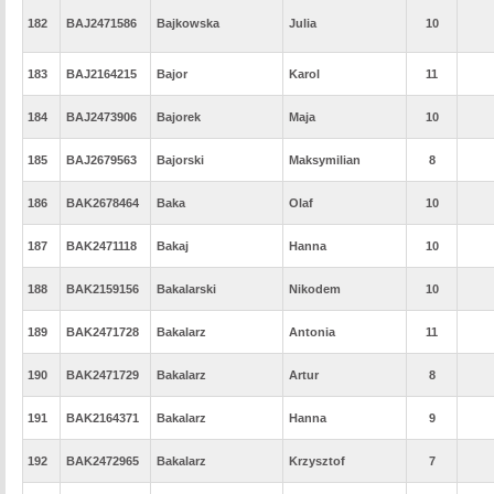
182
BAJ2471586
Bajkowska
Julia
10
183
BAJ2164215
Bajor
Karol
11
184
BAJ2473906
Bajorek
Maja
10
185
BAJ2679563
Bajorski
Maksymilian
8
186
BAK2678464
Baka
Olaf
10
187
BAK2471118
Bakaj
Hanna
10
188
BAK2159156
Bakalarski
Nikodem
10
189
BAK2471728
Bakalarz
Antonia
11
190
BAK2471729
Bakalarz
Artur
8
191
BAK2164371
Bakalarz
Hanna
9
192
BAK2472965
Bakalarz
Krzysztof
7