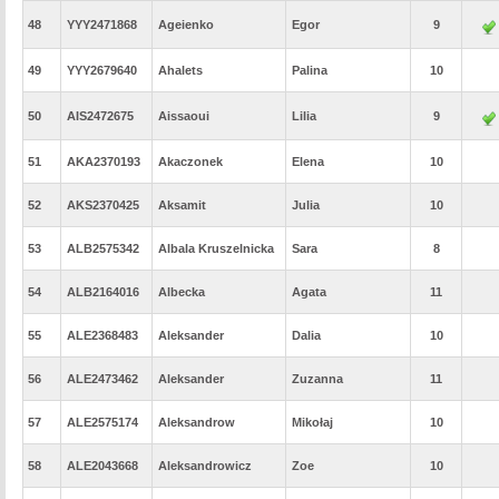
48
YYY2471868
Ageienko
Egor
9
49
YYY2679640
Ahalets
Palina
10
50
AIS2472675
Aissaoui
Lilia
9
51
AKA2370193
Akaczonek
Elena
10
52
AKS2370425
Aksamit
Julia
10
53
ALB2575342
Albala Kruszelnicka
Sara
8
54
ALB2164016
Albecka
Agata
11
55
ALE2368483
Aleksander
Dalia
10
56
ALE2473462
Aleksander
Zuzanna
11
57
ALE2575174
Aleksandrow
Mikołaj
10
58
ALE2043668
Aleksandrowicz
Zoe
10