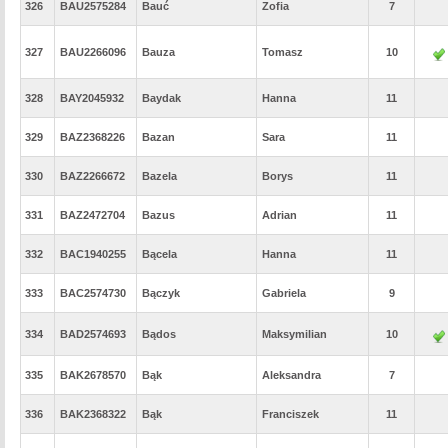
326
BAU2575284
Bauć
Zofia
7
327
BAU2266096
Bauza
Tomasz
10
328
BAY2045932
Baydak
Hanna
11
329
BAZ2368226
Bazan
Sara
11
330
BAZ2266672
Bazela
Borys
11
331
BAZ2472704
Bazus
Adrian
11
332
BAC1940255
Bącela
Hanna
11
333
BAC2574730
Bączyk
Gabriela
9
334
BAD2574693
Bądos
Maksymilian
10
335
BAK2678570
Bąk
Aleksandra
7
336
BAK2368322
Bąk
Franciszek
11