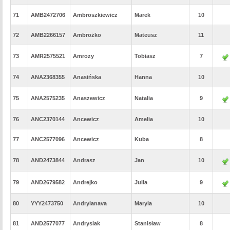
71
AMB2472706
Ambroszkiewicz
Marek
10
72
AMB2266157
Ambrożko
Mateusz
11
73
AMR2575521
Amrozy
Tobiasz
7
74
ANA2368355
Anasińska
Hanna
10
75
ANA2575235
Anaszewicz
Natalia
9
76
ANC2370144
Ancewicz
Amelia
10
77
ANC2577096
Ancewicz
Kuba
8
78
AND2473844
Andrasz
Jan
10
79
AND2679582
Andrejko
Julia
9
80
YYY2473750
Andryianava
Maryia
10
81
AND2577077
Andrysiak
Stanisław
8