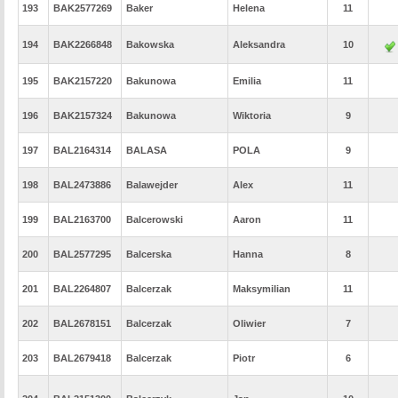
193
BAK2577269
Baker
Helena
11
194
BAK2266848
Bakowska
Aleksandra
10
195
BAK2157220
Bakunowa
Emilia
11
196
BAK2157324
Bakunowa
Wiktoria
9
197
BAL2164314
BALASA
POLA
9
198
BAL2473886
Balawejder
Alex
11
199
BAL2163700
Balcerowski
Aaron
11
200
BAL2577295
Balcerska
Hanna
8
201
BAL2264807
Balcerzak
Maksymilian
11
202
BAL2678151
Balcerzak
Oliwier
7
203
BAL2679418
Balcerzak
Piotr
6