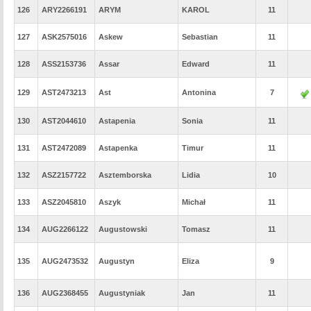
126
ARY2266191
ARYM
KAROL
11
127
ASK2575016
Askew
Sebastian
11
128
ASS2153736
Assar
Edward
11
129
AST2473213
Ast
Antonina
7
130
AST2044610
Astapenia
Sonia
11
131
AST2472089
Astapenka
Timur
11
132
ASZ2157722
Asztemborska
Lidia
10
133
ASZ2045810
Aszyk
Michał
11
134
AUG2266122
Augustowski
Tomasz
11
135
AUG2473532
Augustyn
Eliza
9
136
AUG2368455
Augustyniak
Jan
11