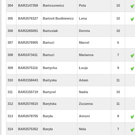
304
BAR2147358
Bartoszewicz
Pola
10
305
BAR2576327
Bartroli Budkiewicz
Lena
10
306
BAR2265091
Bartusiak
Dorota
10
307
BAR2576905
Bartuzi
Marcel
6
308
BAR2473411
Bartuzi
Marianna
7
309
BAR2575116
Bartycha
Łucja
9
310
BAR2158443
Bartyska
Adam
11
311
BAR2155719
Bartyzel
Nadia
10
312
BAR2574510
Barylska
Zuzanna
11
313
BAR2678705
Baryła
Antoni
8
314
BAR2575352
Baryła
Nela
7