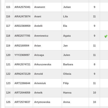
115
ARA2575341
Arament
Julian
9
116
ARA2473074
Arant
Lila
11
117
ARD2369959
Ardelli
Ela
9
118
ARE2577705
Arentewicz
Agata
9
119
ARI2160004
Arian
Jan
11
120
YYY2369097
Arizaga
Julen
11
121
ARK2574721
Arkuszewska
Barbara
8
122
ARN2472129
Arnold
Oliwia
9
123
ART2266644
Artemiuk
Filip
11
124
ART2044059
Artwik
Hanna
10
125
ART2574637
Artymowska
Anna
10