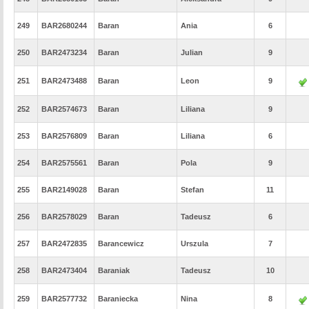
249
BAR2680244
Baran
Ania
6
250
BAR2473234
Baran
Julian
9
251
BAR2473488
Baran
Leon
9
252
BAR2574673
Baran
Liliana
9
253
BAR2576809
Baran
Liliana
6
254
BAR2575561
Baran
Pola
9
255
BAR2149028
Baran
Stefan
11
256
BAR2578029
Baran
Tadeusz
6
257
BAR2472835
Barancewicz
Urszula
7
258
BAR2473404
Baraniak
Tadeusz
10
259
BAR2577732
Baraniecka
Nina
8