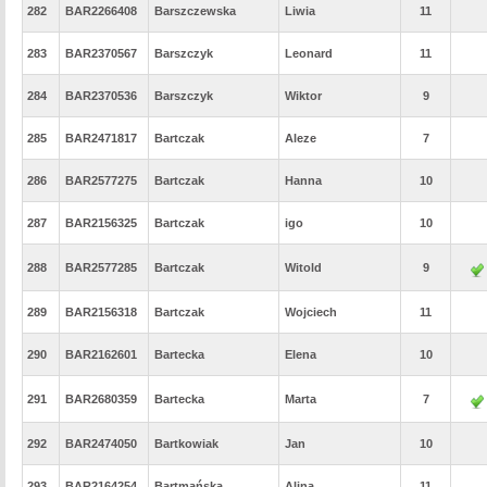
282
BAR2266408
Barszczewska
Liwia
11
283
BAR2370567
Barszczyk
Leonard
11
284
BAR2370536
Barszczyk
Wiktor
9
285
BAR2471817
Bartczak
Aleze
7
286
BAR2577275
Bartczak
Hanna
10
287
BAR2156325
Bartczak
igo
10
288
BAR2577285
Bartczak
Witold
9
289
BAR2156318
Bartczak
Wojciech
11
290
BAR2162601
Bartecka
Elena
10
291
BAR2680359
Bartecka
Marta
7
292
BAR2474050
Bartkowiak
Jan
10
293
BAR2164254
Bartmańska
Alina
11