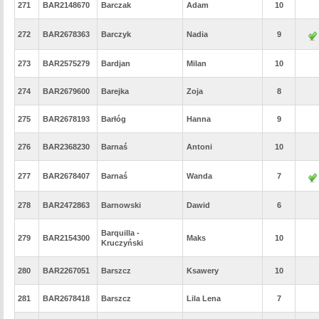
271
BAR2148670
Barczak
Adam
10
272
BAR2678363
Barczyk
Nadia
9
273
BAR2575279
Bardjan
Milan
10
274
BAR2679600
Barejka
Zoja
8
275
BAR2678193
Barłóg
Hanna
9
276
BAR2368230
Barnaś
Antoni
10
277
BAR2678407
Barnaś
Wanda
7
278
BAR2472863
Barnowski
Dawid
6
Barquilla -
279
BAR2154300
Maks
10
Kruczyński
280
BAR2267051
Barszcz
Ksawery
10
281
BAR2678418
Barszcz
Lila Lena
7