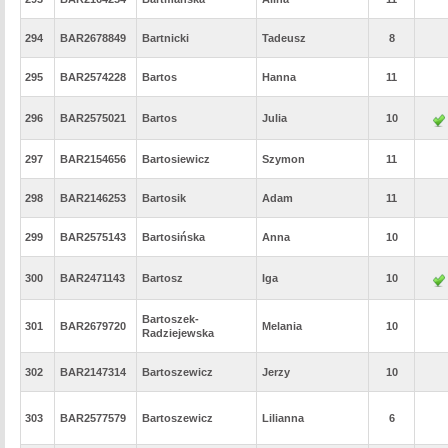
294
BAR2678849
Bartnicki
Tadeusz
8
295
BAR2574228
Bartos
Hanna
11
296
BAR2575021
Bartos
Julia
10
297
BAR2154656
Bartosiewicz
Szymon
11
298
BAR2146253
Bartosik
Adam
11
299
BAR2575143
Bartosińska
Anna
10
300
BAR2471143
Bartosz
Iga
10
Bartoszek-
301
BAR2679720
Melania
10
Radziejewska
302
BAR2147314
Bartoszewicz
Jerzy
10
303
BAR2577579
Bartoszewicz
Lilianna
6