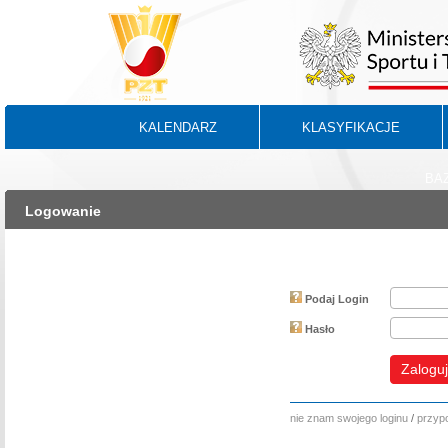
KALENDARZ
KLASYFIKACJE
BA
Logowanie
Podaj Login
Hasło
Zaloguj
nie znam swojego loginu
/
przypo