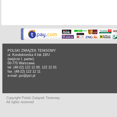
POLSKI ZWIĄZEK TENISOWY
ul. Konduktorska 4 lok.19/U
(wejście I, parter).
00-775 Warszawa
tel. (48-22) 122 12 00, 122 12 01
fax. (48-22) 122 12 11
e-mail: pzt@pzt.pl
Copyright Polski Związek Tenisowy.
All rights reserved