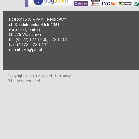
POLSKI ZWIĄZEK TENISOWY
ul. Konduktorska 4 lok.19/U
(wejście I, parter).
00-775 Warszawa
tel. (48-22) 122 12 00, 122 12 01
fax. (48-22) 122 12 11
e-mail: pzt@pzt.pl
Copyright Polski Związek Tenisowy.
All rights reserved