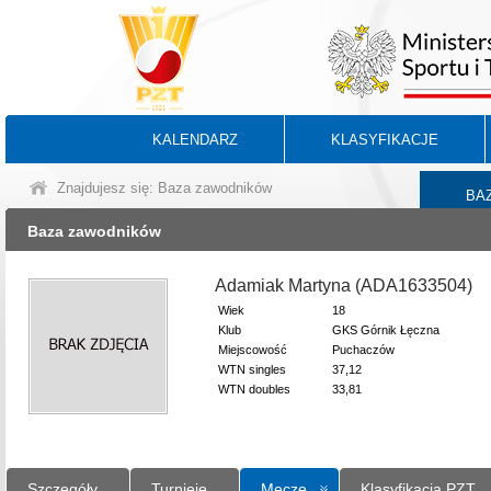
KALENDARZ
KLASYFIKACJE
Znajdujesz się: Baza zawodników
BA
Baza zawodników
Adamiak Martyna (ADA1633504)
Wiek
18
Klub
GKS Górnik Łęczna
Miejscowość
Puchaczów
WTN singles
37,12
WTN doubles
33,81
Szczegóły
Turnieje
Mecze
Klasyfikacja PZT