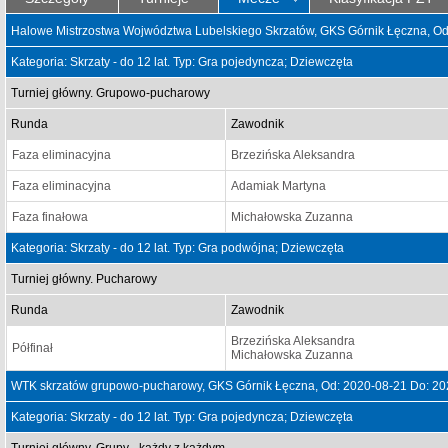
Halowe Mistrzostwa Wojwództwa Lubelskiego Skrzatów, GKS Górnik Łęczna, Od
Kategoria: Skrzaty - do 12 lat. Typ: Gra pojedyncza; Dziewczęta
Turniej główny. Grupowo-pucharowy
Runda
Zawodnik
Faza eliminacyjna
Brzezińska Aleksandra
Faza eliminacyjna
Adamiak Martyna
Faza finałowa
Michałowska Zuzanna
Kategoria: Skrzaty - do 12 lat. Typ: Gra podwójna; Dziewczęta
Turniej główny. Pucharowy
Runda
Zawodnik
Brzezińska Aleksandra
Półfinał
Michałowska Zuzanna
WTK skrzatów grupowo-pucharowy, GKS Górnik Łęczna, Od: 2020-08-21 Do: 20
Kategoria: Skrzaty - do 12 lat. Typ: Gra pojedyncza; Dziewczęta