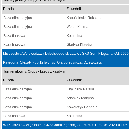
Turniej główny. Grupy - każdy z każdym
Runda
Zawodnik
Faza eliminacyjna
Kapuścińska Roksana
Faza eliminacyjna
Wolan Kamila
Faza finałowa
Kot Irmina
Faza finałowa
Gładysz Klaudia
Mistrzostwa Województwa Lubelskiego skrzatów , GKS Górnik Łęczna, Od: 2020
Kategoria: Skrzaty - do 12 lat. Typ: Gra pojedyncza; Dziewczęta
Turniej główny. Grupy - każdy z każdym
Runda
Zawodnik
Faza eliminacyjna
Chylińska Natalia
Faza eliminacyjna
Adamiak Martyna
Faza eliminacyjna
Kowalczyk Gabriela
Faza finałowa
Kot Irmina
WTK skrzatów w grupach, GKS Górnik Łęczna, Od: 2020-01-03 Do: 2020-01-05