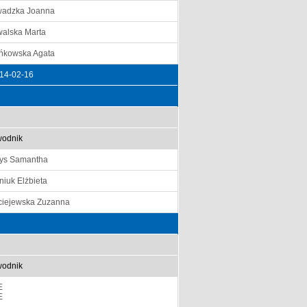
adzka Joanna
alska Marta
ńkowska Agata
14-02-16
odnik
ys Samantha
niuk Elżbieta
iejewska Zuzanna
odnik
E
E