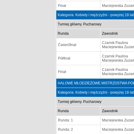
Finał
Maciejewska Zuza
Kategoria: Kobiety i mężczyźni - powyżej 18 la
Turniej główny. Pucharowy
Runda
Zawodnik
Czarnik Paulina
Ćwierćfinał
Maciejewska Zuza
Czarnik Paulina
Półfinał
Maciejewska Zuza
Czarnik Paulina
Finał
Maciejewska Zuza
HALOWE MŁODZIEŻOWE MISTRZOSTWA POLSKI D
Kategoria: Kobiety i mężczyźni - powyżej 18 la
Turniej główny. Pucharowy
Runda
Zawodnik
Runda: 1
Maciejewska Zuza
Runda: 2
Maciejewska Zuza