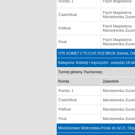
Runda: 1
Fręch Magdalena
Fręch Magdalena
Ćwierćfinał
Maciejewska Zuza
Fręch Magdalena
Półfinał
Maciejewska Zuza
Fręch Magdalena
Finał
Maciejewska Zuza
OTK KOBIET CTS CUP, POZ BRUK Sobota, Od:
Kategoria: Kobiety i mężczyźni - powyżej 18 la
Turniej główny. Pucharowy
Runda
Zawodnik
Runda: 1
Maciejewska Zuza
Ćwierćfinał
Maciejewska Zuza
Półfinał
Maciejewska Zuza
Finał
Maciejewska Zuza
Młodzieżowe Mistrzostwa Polski do lat 21, O