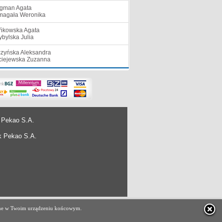
gman Agata
agała Weronika
ńkowska Agata
ybylska Julia
zyńska Aleksandra
iejewska Zuzanna
 Pekao S.A.
k Pekao S.A.
projekt i wykonanie
e-ARES Sp. z o.o.
czane w Twoim urządzeniu końcowym.