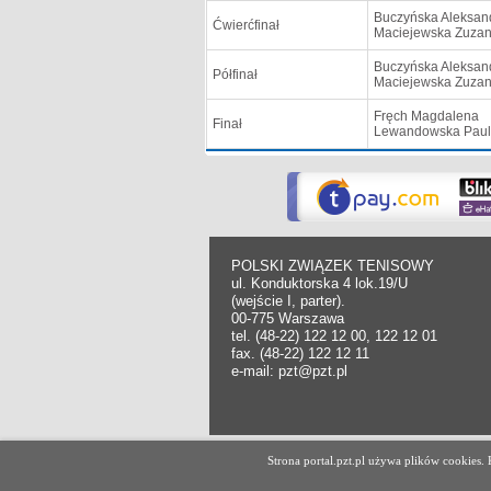
Buczyńska Aleksan
Ćwierćfinał
Maciejewska Zuza
Buczyńska Aleksan
Półfinał
Maciejewska Zuza
Fręch Magdalena
Finał
Lewandowska Paul
POLSKI ZWIĄZEK TENISOWY
ul. Konduktorska 4 lok.19/U
(wejście I, parter).
00-775 Warszawa
tel. (48-22) 122 12 00, 122 12 01
fax. (48-22) 122 12 11
e-mail: pzt@pzt.pl
Copyright Polski Związek Tenisowy.
Strona portal.pzt.pl używa plików cookies
All rights reserved