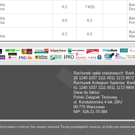
dra
Bor
6:2
7:6(5)
nna
Dom
dra
Bie
6:0
6:2
nna
Prz
Buc
6:2
6:3
ina
Mac
Rachunek opłat statutowych: Bank
20 1240 1037 1111 0011 1172 8672
Rachunek Kolegium Sędziów: Ban
61 1240 1037 1111 0011 1172 8904
Dane do faktur:
Polski Związek Tenisowy
ul. Konduktorska 4 lok.19/U
00-775 Warszawa
NIP: 526-21-70-384
. Korzystanie z witryny bez zmiany ustawień Twojej przeglądarki oznacza, że będą one umiesz