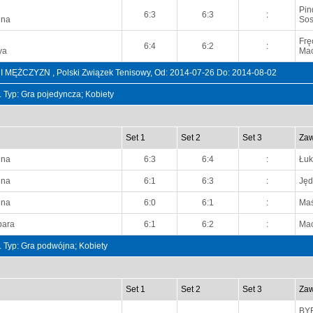
Pin
6:3
6:3
:
nna
Sos
Frę
6:4
6:2
:
ya
Mac
ŻCZYZN , Polski Związek Tenisowy, Od: 2014-07-26 Do: 2014-08-02
t. Typ: Gra pojedyncza; Kobiety
Set 1
Set 2
Set 3
Zaw
nna
6:3
6:4
:
Łuk
nna
6:1
6:3
:
Jęd
nna
6:0
6:1
:
Maś
bara
6:1
6:2
:
Mac
t. Typ: Gra podwójna; Kobiety
Set 1
Set 2
Set 3
Zaw
BY