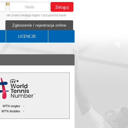
nie znam swojego loginu
/
przypomnij hasło
Zgłoszenie / rejestracja online
LICENCJE
WTN singles
-
WTN doubles
-