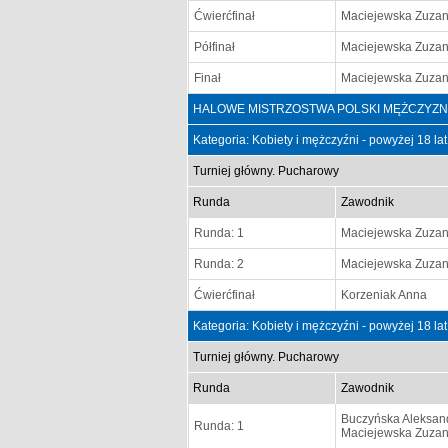
Ćwierćfinał
Maciejewska Zuza
Półfinał
Maciejewska Zuza
Finał
Maciejewska Zuza
HALOWE MISTRZOSTWA POLSKI MĘŻCZYZN i KO
Kategoria: Kobiety i mężczyźni - powyżej 18 la
Turniej główny. Pucharowy
Runda
Zawodnik
Runda: 1
Maciejewska Zuza
Runda: 2
Maciejewska Zuza
Ćwierćfinał
Korzeniak Anna
Kategoria: Kobiety i mężczyźni - powyżej 18 la
Turniej główny. Pucharowy
Runda
Zawodnik
Buczyńska Aleksan
Runda: 1
Maciejewska Zuza