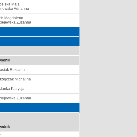
delska Maja
nowska Adrianna
ch Magdalena
iejewska Zuzanna
odnik
asiak Roksana
rzejczak Michalina
lanka Patrycja
iejewska Zuzanna
odnik
E