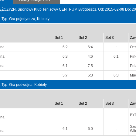
ZYZN, Sportowy Klub Tenisowy CENTRUM Bydgoszcz, Od: 2015-02-08 Do: 20
t. Typ: Gra pojedyncza; Kobiety
Set 1
Set 2
Set 3
Zaw
nna
6:2
6:4
:
Ocz
nna
6:3
4:6
6:1
Pin
nna
6:1
7:5
:
Pol
5:7
6:3
6:3
Mac
t. Typ: Gra podwójna; Kobiety
Set 1
Set 2
Set 3
Zaw
BY
nna
Szu
6:1
6:0
:
nna
Wit