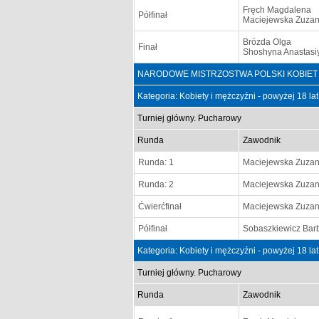
Fręch Magdalena
Półfinał
Maciejewska Zuza
Brózda Olga
Finał
Shoshyna Anastasi
NARODOWE MISTRZOSTWA POLSKI KOBIET I MĘ
Kategoria: Kobiety i mężczyźni - powyżej 18 la
Turniej główny. Pucharowy
Runda
Zawodnik
Runda: 1
Maciejewska Zuza
Runda: 2
Maciejewska Zuza
Ćwierćfinał
Maciejewska Zuza
Półfinał
Sobaszkiewicz Bar
Kategoria: Kobiety i mężczyźni - powyżej 18 la
Turniej główny. Pucharowy
Runda
Zawodnik