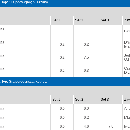
t. Typ: Gra podwójna; Mieszany
Set 1
Set 2
Set 3
Zaw
nna
BY
nna
Dmo
6:2
6:2
:
Iwa
nna
Jęd
6:2
7:5
:
Odr
nna
Cza
6:2
6:3
:
Drz
t. Typ: Gra pojedyncza; Kobiety
Set 1
Set 2
Set 3
Zaw
nna
6:0
6:0
:
Anu
nna
6:0
6:2
:
Mla
nna
6:0
4:6
7:5
Iwa