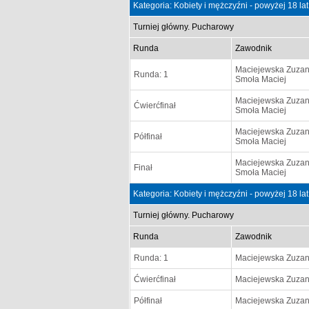
Kategoria: Kobiety i mężczyźni - powyżej 18 la
Turniej główny. Pucharowy
Runda
Zawodnik
Maciejewska Zuza
Runda: 1
Smoła Maciej
Maciejewska Zuza
Ćwierćfinał
Smoła Maciej
Maciejewska Zuza
Półfinał
Smoła Maciej
Maciejewska Zuza
Finał
Smoła Maciej
Kategoria: Kobiety i mężczyźni - powyżej 18 la
Turniej główny. Pucharowy
Runda
Zawodnik
Runda: 1
Maciejewska Zuza
Ćwierćfinał
Maciejewska Zuza
Półfinał
Maciejewska Zuza