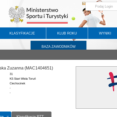
KLASYFIKACJE
KLUB ROKU
WYNIKI
BAZA ZAWODNIKÓW
ska Zuzanna (MAC1404651)
31
KS Start Wisła Toruń
Ciechocinek
-
-
ze
Klasyfikacja PZT