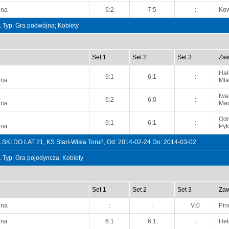
nna
6:2
7:5
:
Kow
t. Typ: Gra podwójna; Kobiety
Set 1
Set 2
Set 3
Zaw
Hal
6:1
6:1
:
nna
Mla
Iwa
6:2
6:0
:
nna
Mar
Odr
6:1
6:1
:
nna
Pyk
O LAT 21, KS Start-Wisła Toruń, Od: 2014-02-24 Do: 2014-03-02
t. Typ: Gra pojedyncza; Kobiety
Set 1
Set 2
Set 3
Zaw
nna
:
:
V:0
Pin
nna
6:1
6:1
:
Heł