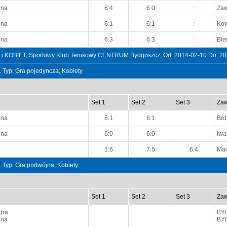
nna
6:4
6:0
:
Zaw
nna
6:1
6:1
:
Kow
nna
6:3
6:3
:
Bie
BIET, Sportowy Klub Tenisowy CENTRUM Bydgoszcz, Od: 2014-02-10 Do: 20
t. Typ: Gra pojedyncza; Kobiety
Set 1
Set 2
Set 3
Zaw
nna
6:1
6:1
Brd
nna
6:0
6:0
Iwa
1:6
7:5
6:4
Mac
t. Typ: Gra podwójna; Kobiety
Set 1
Set 2
Set 3
Zaw
dra
BY
nna
BY