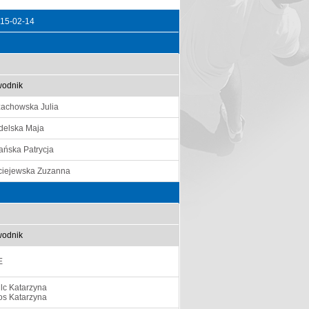
15-02-14
odnik
achowska Julia
delska Maja
ańska Patrycja
iejewska Zuzanna
odnik
E
lc Katarzyna
os Katarzyna