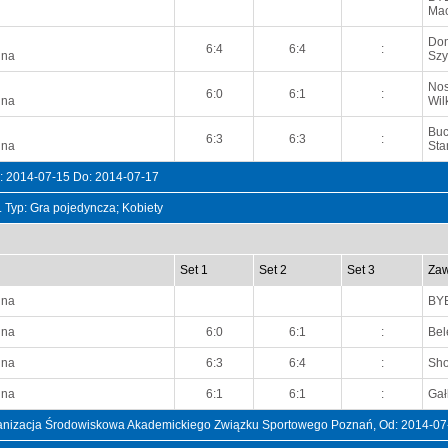
Mac
Dom
6:4
6:4
:
nna
Szy
Nos
6:0
6:1
:
nna
Wil
Buc
6:3
6:3
:
nna
Sta
 2014-07-15 Do: 2014-07-17
t. Typ: Gra pojedyncza; Kobiety
Set 1
Set 2
Set 3
Zaw
nna
BY
nna
6:0
6:1
:
Bel
nna
6:3
6:4
:
Sho
nna
6:1
6:1
:
Gał
rganizacja Środowiskowa Akademickiego Związku Sportowego Poznań, Od: 2014-07