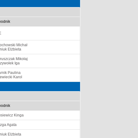
odnik
E
chowski Michał
niuk Elżbieta
ruszczak Mikołaj
zywołek Iga
rnik Paulina
ewiecki Karol
odnik
siewicz Kinga
zga Agata
niuk Elżbieta