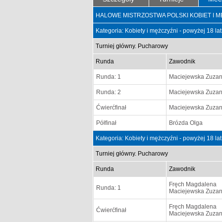
HALOWE MISTRZOSTWA POLSKI KOBIET I MĘŻC
Kategoria: Kobiety i mężczyźni - powyżej 18 la
Turniej główny. Pucharowy
Runda
Zawodnik
Runda: 1
Maciejewska Zuza
Runda: 2
Maciejewska Zuza
Ćwierćfinał
Maciejewska Zuza
Półfinał
Brózda Olga
Kategoria: Kobiety i mężczyźni - powyżej 18 la
Turniej główny. Pucharowy
Runda
Zawodnik
Fręch Magdalena
Runda: 1
Maciejewska Zuza
Fręch Magdalena
Ćwierćfinał
Maciejewska Zuza