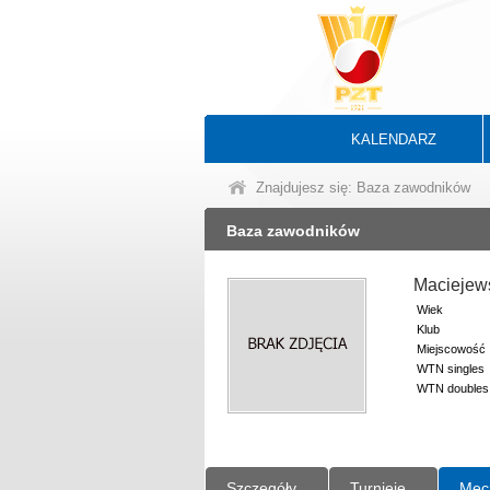
KALENDARZ
Znajdujesz się: Baza zawodników
Baza zawodników
Maciejew
Wiek
Klub
Miejscowość
WTN singles
WTN doubles
Szczegóły
Turnieje
Mec