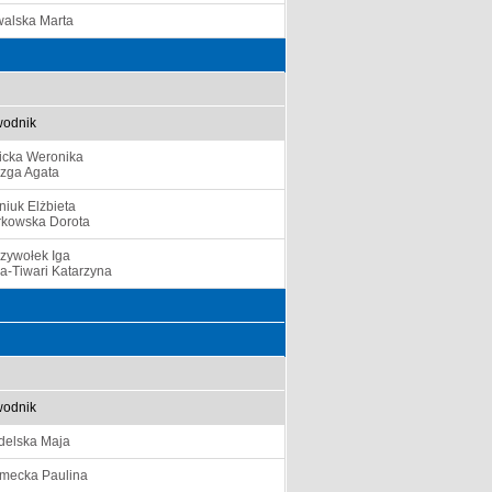
alska Marta
odnik
icka Weronika
zga Agata
niuk Elżbieta
kowska Dorota
zywołek Iga
a-Tiwari Katarzyna
odnik
delska Maja
mecka Paulina