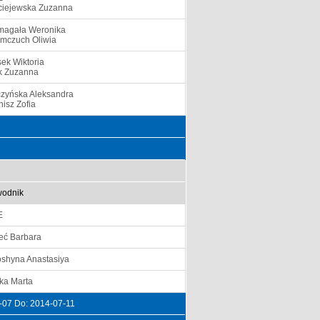
iejewska Zuzanna
agała Weronika
mczuch Oliwia
ek Wiktoria
k Zuzanna
zyńska Aleksandra
nisz Zofia
odnik
E
eć Barbara
shyna Anastasiya
ka Marta
-07 Do: 2014-07-11