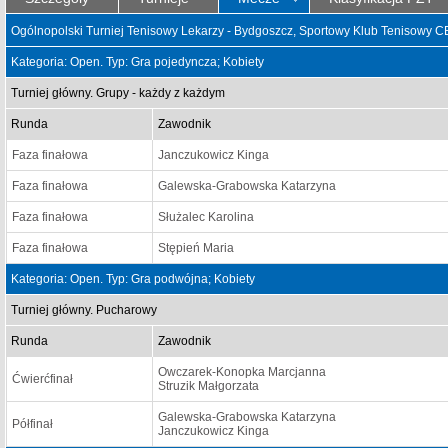
Ogólnopolski Turniej Tenisowy Lekarzy - Bydgoszcz, Sportowy Klub Tenisowy
Kategoria: Open. Typ: Gra pojedyncza; Kobiety
Turniej główny. Grupy - każdy z każdym
Runda
Zawodnik
Faza finałowa
Janczukowicz Kinga
Faza finałowa
Galewska-Grabowska Katarzyna
Faza finałowa
Służalec Karolina
Faza finałowa
Stępień Maria
Kategoria: Open. Typ: Gra podwójna; Kobiety
Turniej główny. Pucharowy
Runda
Zawodnik
Owczarek-Konopka Marcjanna
Ćwierćfinał
Struzik Małgorzata
Galewska-Grabowska Katarzyna
Półfinał
Janczukowicz Kinga