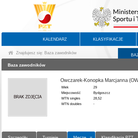
KALENDARZ
KLASYFIKACJE
Znajdujesz się: Baza zawodników
BA
Baza zawodników
Owczarek-Konopka Marcjanna (O
Wiek
29
Miejscowość
Bydgoszcz
WTN singles
28,52
WTN doubles
-
Szczegóły
Turnieje
Mecze
Klasyfikacja PZT