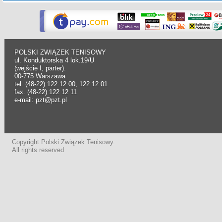
POLSKI ZWIĄZEK TENISOWY
ul. Konduktorska 4 lok.19/U
(wejście I, parter).
00-775 Warszawa
tel. (48-22) 122 12 00, 122 12 01
fax. (48-22) 122 12 11
e-mail: pzt@pzt.pl
Copyright Polski Związek Tenisowy.
All rights reserved