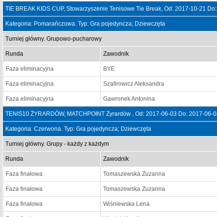
TIE BREAK KIDS CUP, Stowarzyszenie Tenisowe Tie Break, Od: 2017-10-21 Do
Kategoria: Pomarańczowa. Typ: Gra pojedyncza; Dziewczęta
Turniej główny. Grupowo-pucharowy
Runda
Zawodnik
Faza eliminacyjna
BYE
Faza eliminacyjna
Szafirowicz Aleksandra
Faza eliminacyjna
Gawronek Antonina
TENIS10 ŻYRARDÓW, MATCHPOINT Żyrardów , Od: 2017-06-03 Do: 2017-06-0
Kategoria: Czerwona. Typ: Gra pojedyncza; Dziewczęta
Turniej główny. Grupy - każdy z każdym
Runda
Zawodnik
Faza finałowa
Tomaszewska Zuzanna
Faza finałowa
Tomaszewska Zuzanna
Faza finałowa
Wiśniewska Lena