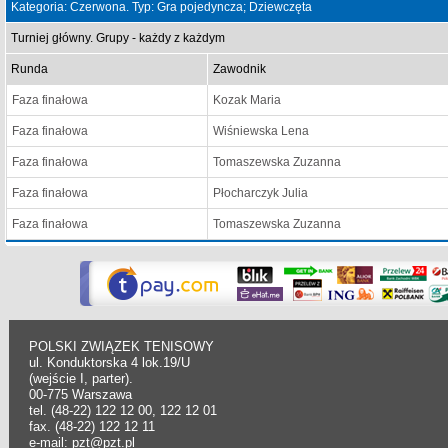
Kategoria: Czerwona. Typ: Gra pojedyncza; Dziewczęta
Turniej główny. Grupy - każdy z każdym
Runda
Zawodnik
Faza finałowa
Kozak Maria
Faza finałowa
Wiśniewska Lena
Faza finałowa
Tomaszewska Zuzanna
Faza finałowa
Płocharczyk Julia
Faza finałowa
Tomaszewska Zuzanna
POLSKI ZWIĄZEK TENISOWY
ul. Konduktorska 4 lok.19/U
(wejście I, parter).
00-775 Warszawa
tel. (48-22) 122 12 00, 122 12 01
fax. (48-22) 122 12 11
e-mail: pzt@pzt.pl