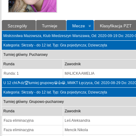
Szczegóły
Turnieje
Mecze
Klasyfikacja PZT
Mistrzostwa Mazowsza, Klub Miedzeszyn Warszawa, Od: 2020-09-19 Do: 2020-
Kategoria: Skrzaty - do 12 lat. Typ: Gra pojedyncza; Dziewczęta
Turniej główny. Pucharowy
Runda
Zawodnik
Runda: 1
MALICKA AMELIA
U 12 chł🎾dz🏆turniej grupowy😀👍😀, MMKT Łęczyca, Od: 2020-08-29 Do: 202
Kategoria: Skrzaty - do 12 lat. Typ: Gra pojedyncza; Dziewczęta
Turniej główny. Grupowo-pucharowy
Runda
Zawodnik
Faza eliminacyjna
Leś Aleksandra
Faza eliminacyjna
Mencik Nikola