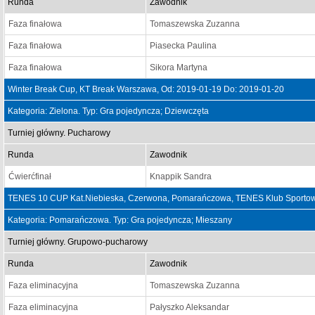
Runda
Zawodnik
Faza finałowa
Tomaszewska Zuzanna
Faza finałowa
Piasecka Paulina
Faza finałowa
Sikora Martyna
Winter Break Cup, KT Break Warszawa, Od: 2019-01-19 Do: 2019-01-20
Kategoria: Zielona. Typ: Gra pojedyncza; Dziewczęta
Turniej główny. Pucharowy
Runda
Zawodnik
Ćwierćfinał
Knappik Sandra
TENES 10 CUP Kat.Niebieska, Czerwona, Pomarańczowa, TENES Klub Sportowy
Kategoria: Pomarańczowa. Typ: Gra pojedyncza; Mieszany
Turniej główny. Grupowo-pucharowy
Runda
Zawodnik
Faza eliminacyjna
Tomaszewska Zuzanna
Faza eliminacyjna
Pałyszko Aleksandar