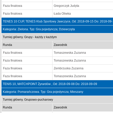
Faza finałowa
Gregorczyk Judyta
Faza finałowa
Łada Oliwka
TENES 10 CUP, TENES Klub Sportowy Jawczyce, Od: 2018-09-15 Do: 2018-09-
Kategoria: Zielona. Typ: Gra pojedyncza; Dziewczęta
Turniej główny. Grupy - każdy z każdym
Runda
Zawodnik
Faza finałowa
Tomaszewska Zuzanna
Faza finałowa
Tomaszewska Zuzanna
Faza finałowa
Zembrzuska Zuzanna
Faza finałowa
Tomaszewska Zuzanna
TENIS 10, MATCHPOINT Żyrardów , Od: 2018-09-08 Do: 2018-09-09
Kategoria: Pomarańczowa. Typ: Gra pojedyncza; Mieszany
Turniej główny. Grupowo-pucharowy
Runda
Zawodnik