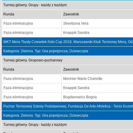
Turniej główny. Grupy - każdy z każdym
Runda
Zawodnik
Faza eliminacyjna
Shevtsova Vera
Faza eliminacyjna
Knappik Sandra
WKT Mera Tłusty Czwartek Kids Cup 2018, Warszawski Klub Tenisowy Mera, Od
Kategoria: Zielona. Typ: Gra pojedyncza; Dziewczęta
Turniej główny. Grupowo-pucharowy
Runda
Zawodnik
Faza eliminacyjna
Monnier Marie Charlotte
Faza eliminacyjna
Knappik Sandra
Faza eliminacyjna
Bogdanowicz Bogna
Puchar Tenisowej Szkoły Podstawowej, Fundacja De Arte Athletica - Tenis Koze
Kategoria: Zielona. Typ: Gra pojedyncza; Dziewczęta
Turniej główny. Grupy - każdy z każdym