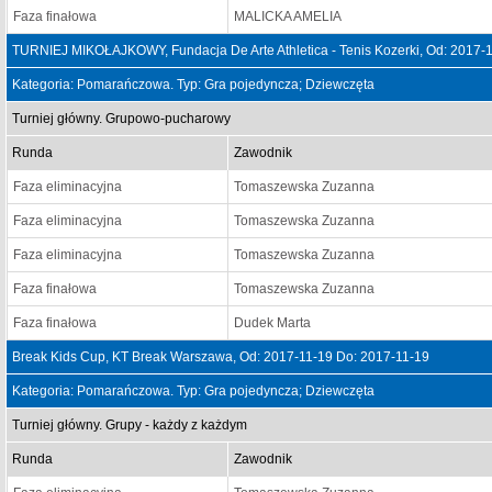
Faza finałowa
MALICKA AMELIA
TURNIEJ MIKOŁAJKOWY, Fundacja De Arte Athletica - Tenis Kozerki, Od: 2017-
Kategoria: Pomarańczowa. Typ: Gra pojedyncza; Dziewczęta
Turniej główny. Grupowo-pucharowy
Runda
Zawodnik
Faza eliminacyjna
Tomaszewska Zuzanna
Faza eliminacyjna
Tomaszewska Zuzanna
Faza eliminacyjna
Tomaszewska Zuzanna
Faza finałowa
Tomaszewska Zuzanna
Faza finałowa
Dudek Marta
Break Kids Cup, KT Break Warszawa, Od: 2017-11-19 Do: 2017-11-19
Kategoria: Pomarańczowa. Typ: Gra pojedyncza; Dziewczęta
Turniej główny. Grupy - każdy z każdym
Runda
Zawodnik