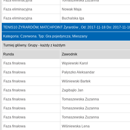
Faza eliminacyjna
Tomaszewska Zuzanna
Faza eliminacyjna
Nowak Maja
Faza eliminacyjna
Buchalska Iga
TENIS10 ŻYRARDÓW, MATCHPOINT Żyrardów , Od: 2017-11-18 Do: 2017-11-1
Kategoria: Czerwona. Typ: Gra pojedyncza; Mieszany
Turniej główny. Grupy - każdy z każdym
Runda
Zawodnik
Faza finałowa
Wąsiewski Karol
Faza finałowa
Pałyszko Aleksandar
Faza finałowa
Wiśniewski Bartek
Faza finałowa
Zagibajło Jan
Faza finałowa
Tomaszewska Zuzanna
Faza finałowa
Tomaszewska Zuzanna
Faza finałowa
Tomaszewska Zuzanna
Faza finałowa
Wiśniewska Lena