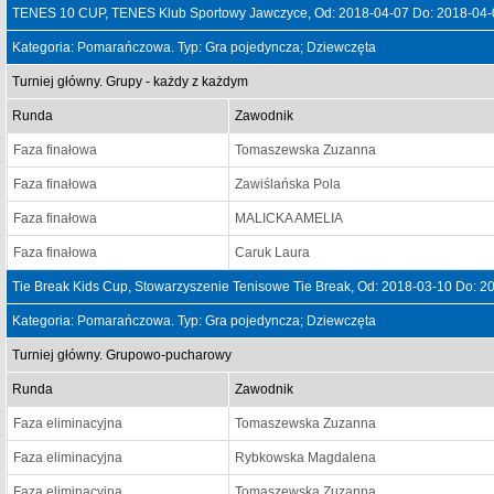
TENES 10 CUP, TENES Klub Sportowy Jawczyce, Od: 2018-04-07 Do: 2018-04-
Kategoria: Pomarańczowa. Typ: Gra pojedyncza; Dziewczęta
Turniej główny. Grupy - każdy z każdym
Runda
Zawodnik
Faza finałowa
Tomaszewska Zuzanna
Faza finałowa
Zawiślańska Pola
Faza finałowa
MALICKA AMELIA
Faza finałowa
Caruk Laura
Tie Break Kids Cup, Stowarzyszenie Tenisowe Tie Break, Od: 2018-03-10 Do: 2
Kategoria: Pomarańczowa. Typ: Gra pojedyncza; Dziewczęta
Turniej główny. Grupowo-pucharowy
Runda
Zawodnik
Faza eliminacyjna
Tomaszewska Zuzanna
Faza eliminacyjna
Rybkowska Magdalena
Faza eliminacyjna
Tomaszewska Zuzanna