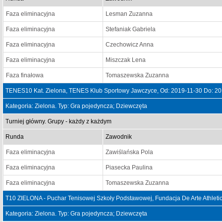
Faza eliminacyjna
Lesman Zuzanna
Faza eliminacyjna
Stefaniak Gabriela
Faza eliminacyjna
Czechowicz Anna
Faza eliminacyjna
Miszczak Lena
Faza finałowa
Tomaszewska Zuzanna
TENES10 Kat. Zielona, TENES Klub Sportowy Jawczyce, Od: 2019-11-30 Do: 2
Kategoria: Zielona. Typ: Gra pojedyncza; Dziewczęta
Turniej główny. Grupy - każdy z każdym
Runda
Zawodnik
Faza eliminacyjna
Zawiślańska Pola
Faza eliminacyjna
Piasecka Paulina
Faza eliminacyjna
Tomaszewska Zuzanna
T10 ZIELONA - Puchar Tenisowej Szkoły Podstawowej, Fundacja De Arte Athletic
Kategoria: Zielona. Typ: Gra pojedyncza; Dziewczęta