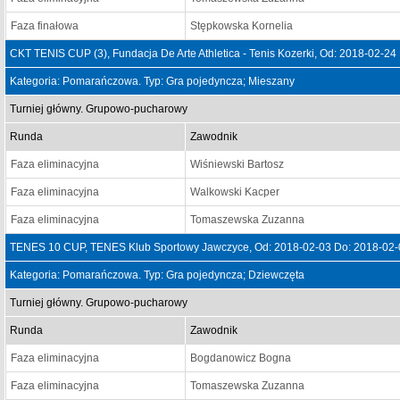
Faza finałowa
Stępkowska Kornelia
CKT TENIS CUP (3), Fundacja De Arte Athletica - Tenis Kozerki, Od: 2018-02-24
Kategoria: Pomarańczowa. Typ: Gra pojedyncza; Mieszany
Turniej główny. Grupowo-pucharowy
Runda
Zawodnik
Faza eliminacyjna
Wiśniewski Bartosz
Faza eliminacyjna
Walkowski Kacper
Faza eliminacyjna
Tomaszewska Zuzanna
TENES 10 CUP, TENES Klub Sportowy Jawczyce, Od: 2018-02-03 Do: 2018-02-
Kategoria: Pomarańczowa. Typ: Gra pojedyncza; Dziewczęta
Turniej główny. Grupowo-pucharowy
Runda
Zawodnik
Faza eliminacyjna
Bogdanowicz Bogna
Faza eliminacyjna
Tomaszewska Zuzanna