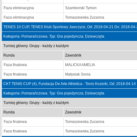
Faza eliminacyjna
Szamborski Tymon
Faza eliminacyjna
Tomaszewska Zuzanna
TENES 10 CUP, TENES Klub Sportowy Jawczyce, Od: 2018-04-21 Do: 2018-04-
Kategoria: Pomarańczowa. Typ: Gra pojedyncza; Dziewczęta
Turniej główny. Grupy - każdy z każdym
Runda
Zawodnik
Faza finałowa
MALICKA AMELIA
Faza finałowa
Matysiak Sonia
CKT TENIS CUP (4), Fundacja De Arte Athletica - Tenis Kozerki, Od: 2018-04-14
Kategoria: Pomarańczowa. Typ: Gra pojedyncza; Dziewczęta
Turniej główny. Grupy - każdy z każdym
Runda
Zawodnik
Faza finałowa
Tomaszewska Zuzanna
Faza finałowa
Tomaszewska Zuzanna