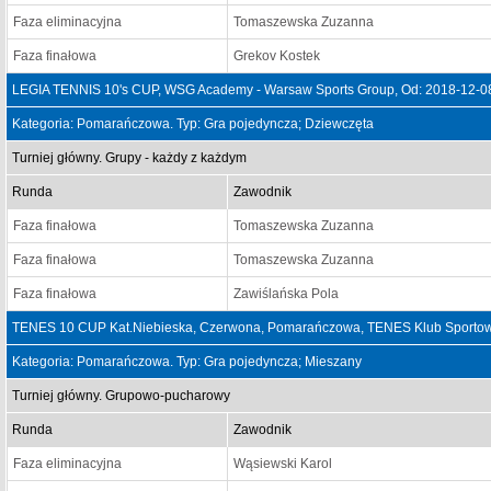
Faza eliminacyjna
Tomaszewska Zuzanna
Faza finałowa
Grekov Kostek
LEGIA TENNIS 10's CUP, WSG Academy - Warsaw Sports Group, Od: 2018-12-0
Kategoria: Pomarańczowa. Typ: Gra pojedyncza; Dziewczęta
Turniej główny. Grupy - każdy z każdym
Runda
Zawodnik
Faza finałowa
Tomaszewska Zuzanna
Faza finałowa
Tomaszewska Zuzanna
Faza finałowa
Zawiślańska Pola
TENES 10 CUP Kat.Niebieska, Czerwona, Pomarańczowa, TENES Klub Sportowy
Kategoria: Pomarańczowa. Typ: Gra pojedyncza; Mieszany
Turniej główny. Grupowo-pucharowy
Runda
Zawodnik
Faza eliminacyjna
Wąsiewski Karol