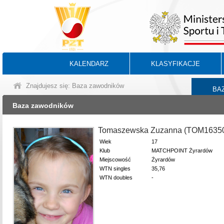
KALENDARZ
KLASYFIKACJE
Znajdujesz się: Baza zawodników
BA
Baza zawodników
Tomaszewska Zuzanna (TOM1635
Wiek
17
Klub
MATCHPOINT Żyrardów
Miejscowość
Żyrardów
WTN singles
35,76
WTN doubles
-