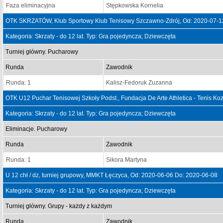
Faza eliminacyjna
Stępkowska Kornelia
OTK SKRZATÓW, Klub Sportowy Klub Tenisowy Szczawno-Zdrój, Od: 2020-07-1
Kategoria: Skrzaty - do 12 lat. Typ: Gra pojedyncza; Dziewczęta
Turniej główny. Pucharowy
Runda
Zawodnik
Runda: 1
Kalisz-Fedoruk Zuzanna
OTK U12 Puchar Tenisowej Szkoły Podst., Fundacja De Arte Athletica - Tenis Ko
Kategoria: Skrzaty - do 12 lat. Typ: Gra pojedyncza; Dziewczęta
Eliminacje. Pucharowy
Runda
Zawodnik
Runda: 1
Sikora Martyna
U 12 chł / dz, turniej grupowy, MMKT Łęczyca, Od: 2020-06-06 Do: 2020-06-08
Kategoria: Skrzaty - do 12 lat. Typ: Gra pojedyncza; Dziewczęta
Turniej główny. Grupy - każdy z każdym
Runda
Zawodnik