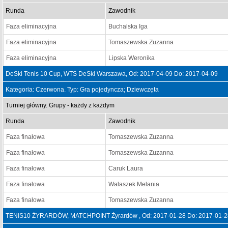
Runda
Zawodnik
Faza eliminacyjna
Buchalska Iga
Faza eliminacyjna
Tomaszewska Zuzanna
Faza eliminacyjna
Lipska Weronika
DeSki Tenis 10 Cup, WTS DeSki Warszawa, Od: 2017-04-09 Do: 2017-04-09
Kategoria: Czerwona. Typ: Gra pojedyncza; Dziewczęta
Turniej główny. Grupy - każdy z każdym
Runda
Zawodnik
Faza finałowa
Tomaszewska Zuzanna
Faza finałowa
Tomaszewska Zuzanna
Faza finałowa
Caruk Laura
Faza finałowa
Walaszek Melania
Faza finałowa
Tomaszewska Zuzanna
TENIS10 ŻYRARDÓW, MATCHPOINT Żyrardów , Od: 2017-01-28 Do: 2017-01-2