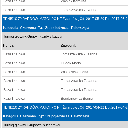
Faza finałowa
Wasiak Karolina
Faza finałowa
Tomaszewska Zuzanna
TENIS10 ŻYRARDÓW, MATCHPOINT Żyrardów , Od: 2017-05-20 Do: 2017-05-2
Kategoria: Czerwona. Typ: Gra pojedyncza; Dziewczęta
Turniej główny. Grupy - każdy z każdym
Runda
Zawodnik
Faza finałowa
Tomaszewska Zuzanna
Faza finałowa
Dudek Marta
Faza finałowa
Wiśniewska Lena
Faza finałowa
Tomaszewska Zuzanna
Faza finałowa
Tomaszewska Zuzanna
Faza finałowa
Bogdanowicz Bogna
TENIS10 ŻYRARDÓW, MATCHPOINT Żyrardów , Od: 2017-04-22 Do: 2017-04-2
Kategoria: Czerwona. Typ: Gra pojedyncza; Dziewczęta
Turniej główny. Grupowo-pucharowy