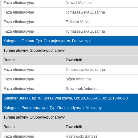
Faza eliminacyjna
Nowak Mateusz
Faza eliminacyjna
Tomaszewska Zuzanna
Faza eliminacyjna
Fletcher Victor
Faza eliminacyjna
Tomaszewska Zuzanna
Kategoria: Zielona. Typ: Gra pojedyncza; Dziewczęta
Turniej główny. Grupowo-pucharowy
Runda
Zawodnik
Faza eliminacyjna
Tomaszewska Zuzanna
Faza eliminacyjna
Sójka Antonina
Faza eliminacyjna
Gawronek Antonina
Summer Break Cup, KT Break Warszawa, Od: 2018-06-03 Do: 2018-06-03
Kategoria: Pomarańczowa. Typ: Gra pojedyncza; Mieszany
Turniej główny. Grupowo-pucharowy
Runda
Zawodnik
Faza eliminacyjna
Raztawicki Bartosz