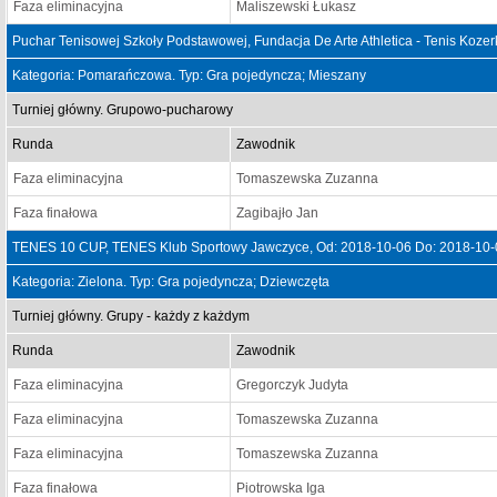
Faza eliminacyjna
Maliszewski Łukasz
Puchar Tenisowej Szkoły Podstawowej, Fundacja De Arte Athletica - Tenis Kozer
Kategoria: Pomarańczowa. Typ: Gra pojedyncza; Mieszany
Turniej główny. Grupowo-pucharowy
Runda
Zawodnik
Faza eliminacyjna
Tomaszewska Zuzanna
Faza finałowa
Zagibajło Jan
TENES 10 CUP, TENES Klub Sportowy Jawczyce, Od: 2018-10-06 Do: 2018-10-
Kategoria: Zielona. Typ: Gra pojedyncza; Dziewczęta
Turniej główny. Grupy - każdy z każdym
Runda
Zawodnik
Faza eliminacyjna
Gregorczyk Judyta
Faza eliminacyjna
Tomaszewska Zuzanna
Faza eliminacyjna
Tomaszewska Zuzanna
Faza finałowa
Piotrowska Iga