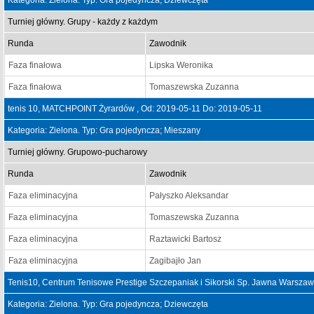
Turniej główny. Grupy - każdy z każdym
Runda
Zawodnik
Faza finałowa
Lipska Weronika
Faza finałowa
Tomaszewska Zuzanna
tenis 10, MATCHPOINT Żyrardów , Od: 2019-05-11 Do: 2019-05-11
Kategoria: Zielona. Typ: Gra pojedyncza; Mieszany
Turniej główny. Grupowo-pucharowy
Runda
Zawodnik
Faza eliminacyjna
Pałyszko Aleksandar
Faza eliminacyjna
Tomaszewska Zuzanna
Faza eliminacyjna
Raztawicki Bartosz
Faza eliminacyjna
Zagibajło Jan
Tenis10, Centrum Tenisowe Prestige Szczepaniak i Sikorski Sp. Jawna Warsza
Kategoria: Zielona. Typ: Gra pojedyncza; Dziewczęta