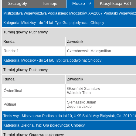
Szczegóły
Turnieje
Mecze
Klasyfikacja PZT
Mistrzostwa Województwa Podlaskiego Młodzików, XV/2007 Podlaski Wojewódzk
Kategoria: Młodzicy - do 14 lat. Typ: Gra pojedyncza; Chłopcy
Turniej główny. Pucharowy
Runda
Zawodnik
Runda: 1
Czembrowski Maksymilian
Kategoria: Młodzicy - do 14 lat. Typ: Gra podwójna; Chłopcy
Turniej główny. Pucharowy
Runda
Zawodnik
Głowiński Stanisław
Ćwierćfinał
Wakuluk Theo
Siemaszko Julian
Półfinał
Żegunia Jakub
Tenis Asy - Mistrzostwa Podlasia do lat 10, UKS Sokół-Asy Białystok, Od: 2019-
Kategoria: Zielona. Typ: Gra pojedyncza; Chłopcy
Turniej główny. Grupowo-pucharowy