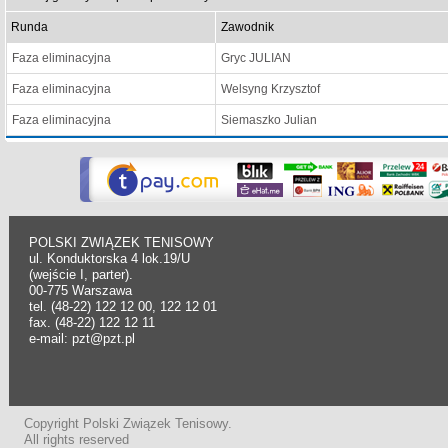
Runda
Zawodnik
Faza eliminacyjna
Gryc JULIAN
Faza eliminacyjna
Welsyng Krzysztof
Faza eliminacyjna
Siemaszko Julian
POLSKI ZWIĄZEK TENISOWY
ul. Konduktorska 4 lok.19/U
(wejście I, parter).
00-775 Warszawa
tel. (48-22) 122 12 00, 122 12 01
fax. (48-22) 122 12 11
e-mail: pzt@pzt.pl
Copyright Polski Związek Tenisowy.
All rights reserved