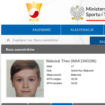
KALENDARZ
KLASYFIKACJE
Znajdujesz się: Baza zawodników
BA
Baza zawodników
Wakuluk Theo (WAK1940286)
Wiek
17
Klub
Sokół-Asy Białystok
Miejscowość
Białystok
WTN singles
35,09
WTN doubles
34,62