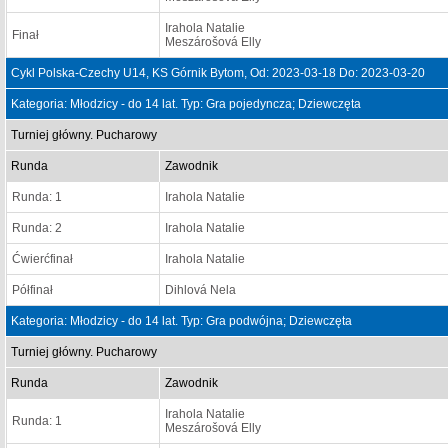
Irahola Natalie
Finał
Meszárošová Elly
Cykl Polska-Czechy U14, KS Górnik Bytom, Od: 2023-03-18 Do: 2023-03-20
Kategoria: Młodzicy - do 14 lat. Typ: Gra pojedyncza; Dziewczęta
Turniej główny. Pucharowy
Runda
Zawodnik
Runda: 1
Irahola Natalie
Runda: 2
Irahola Natalie
Ćwierćfinał
Irahola Natalie
Półfinał
Dihlová Nela
Kategoria: Młodzicy - do 14 lat. Typ: Gra podwójna; Dziewczęta
Turniej główny. Pucharowy
Runda
Zawodnik
Irahola Natalie
Runda: 1
Meszárošová Elly