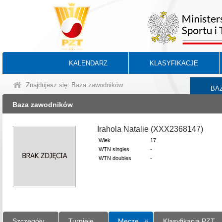
KALENDARZ
KLASYFIKACJE
Znajdujesz się: Baza zawodników
BA
Baza zawodników
Irahola Natalie (XXX2368147)
Wiek
17
WTN singles
-
WTN doubles
-
Szczegóły
Turnieje
Mecze
Klasyfikacja PZT