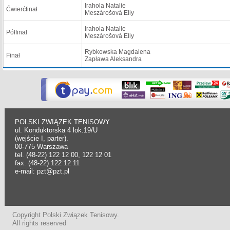
Irahola Natalie
Ćwierćfinał
Meszárošová Elly
Irahola Natalie
Półfinał
Meszárošová Elly
Rybkowska Magdalena
Finał
Zapława Aleksandra
POLSKI ZWIĄZEK TENISOWY
ul. Konduktorska 4 lok.19/U
(wejście I, parter).
00-775 Warszawa
tel. (48-22) 122 12 00, 122 12 01
fax. (48-22) 122 12 11
e-mail: pzt@pzt.pl
Copyright Polski Związek Tenisowy.
All rights reserved