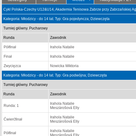
Cykl Polska-Czechy U12&U14, Akademia Tenisowa Zabrze przy Zabrzańskiej Agenc
Kategoria: Młodzicy - do 14 lat. Typ: Gra pojedyncza; Dziewczęta
Turniej główny. Pucharowy
Runda
Zawodnik
Półfinał
Irahola Natalie
Finał
Irahola Natalie
Zwycięzca
Nowicka Wiktoria
Kategoria: Młodzicy - do 14 lat. Typ: Gra podwójna; Dziewczęta
Turniej główny. Pucharowy
Runda
Zawodnik
Irahola Natalie
Runda: 1
Meszárošová Elly
Irahola Natalie
Ćwierćfinał
Meszárošová Elly
Irahola Natalie
Półfinał
Meszárošová Elly