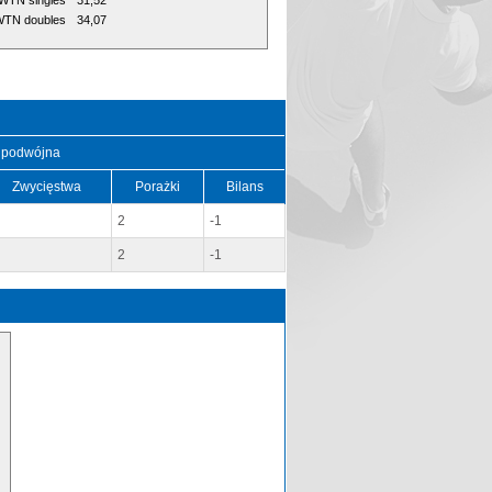
WTN singles
31,52
TN doubles
34,07
 podwójna
Zwycięstwa
Porażki
Bilans
2
-1
2
-1