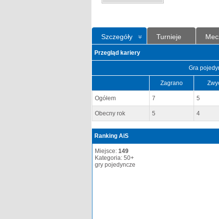
Szczegóły
Turnieje
Mec
Przegląd kariery
Gra pojedy
Zagrano
Zwy
Ogółem
7
5
Obecny rok
5
4
Ranking AiS
Miejsce:
149
Kategoria: 50+
gry pojedyncze