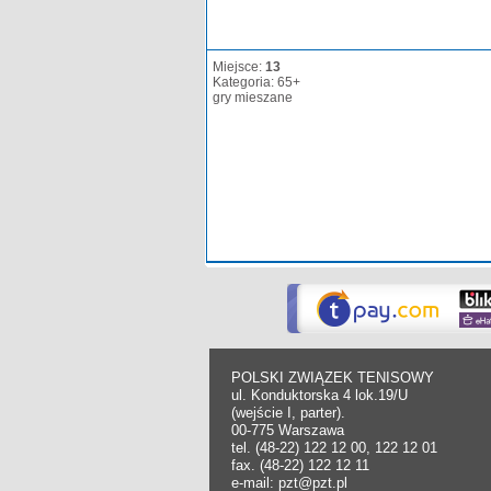
Miejsce:
13
Kategoria: 65+
gry mieszane
POLSKI ZWIĄZEK TENISOWY
ul. Konduktorska 4 lok.19/U
(wejście I, parter).
00-775 Warszawa
tel. (48-22) 122 12 00, 122 12 01
fax. (48-22) 122 12 11
e-mail: pzt@pzt.pl