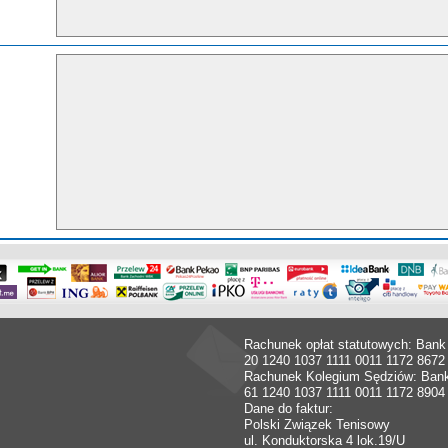
Rachunek opłat statutowych: Bank
20 1240 1037 1111 0011 1172 8672
Rachunek Kolegium Sędziów: Ban
61 1240 1037 1111 0011 1172 8904
Dane do faktur:
Polski Związek Tenisowy
ul. Konduktorska 4 lok.19/U