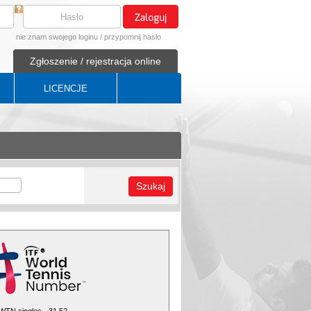
nie znam swojego loginu
/
przypomnij hasło
Zgłoszenie / rejestracja online
LICENCJE
Szukaj