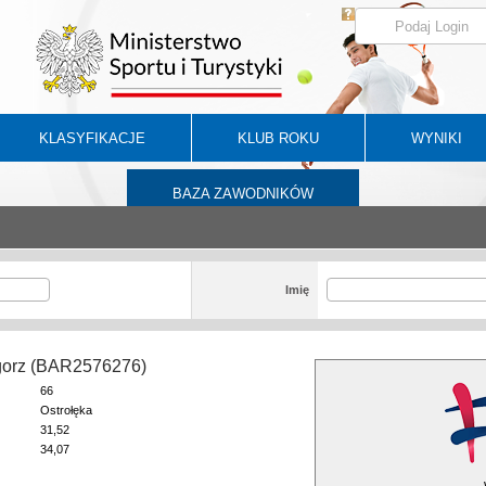
KLASYFIKACJE
KLUB ROKU
WYNIKI
BAZA ZAWODNIKÓW
Imię
gorz (BAR2576276)
66
Ostrołęka
31,52
34,07