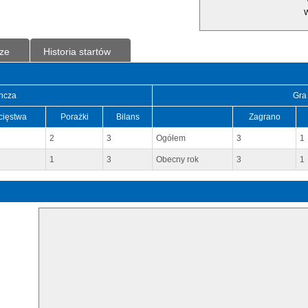
W
ze
Historia startów
ncza
Gra
cięstwa
Porażki
Bilans
Zagrano
2
3
Ogółem
3
1
1
3
Obecny rok
3
1