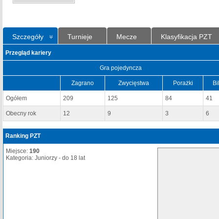
Szczegóły
Turnieje
Mecze
Klasyfikacja PZT
Przegląd kariery
Gra pojedyncza
Zagrano
Zwycięstwa
Porażki
Bi
Ogółem
209
125
84
41
Obecny rok
12
9
3
6
Ranking PZT
Miejsce:
190
Kategoria: Juniorzy - do 18 lat