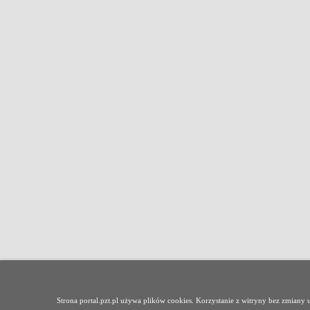
Strona portal.pzt.pl używa plików cookies. Korzystanie z witryny bez zmian