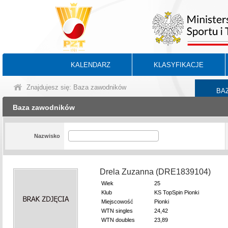
KALENDARZ
KLASYFIKACJE
Znajdujesz się: Baza zawodników
BA
Baza zawodników
Nazwisko
Drela Zuzanna (DRE1839104)
Wiek
25
Klub
KS TopSpin Pionki
Miejscowość
Pionki
WTN singles
24,42
WTN doubles
23,89