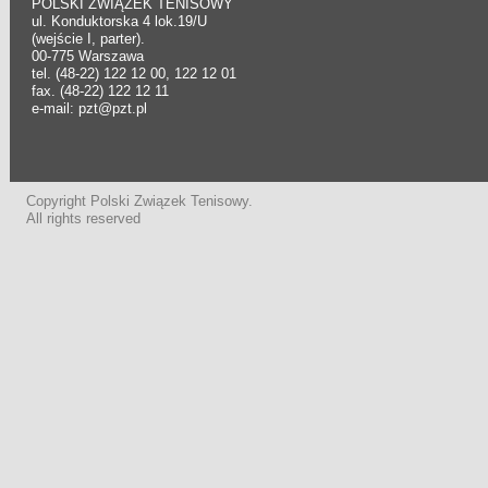
POLSKI ZWIĄZEK TENISOWY
ul. Konduktorska 4 lok.19/U
(wejście I, parter).
00-775 Warszawa
tel. (48-22) 122 12 00, 122 12 01
fax. (48-22) 122 12 11
e-mail: pzt@pzt.pl
Copyright Polski Związek Tenisowy.
All rights reserved