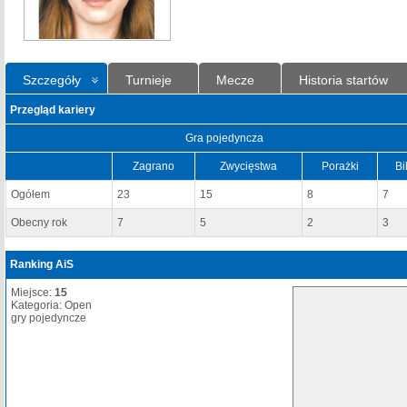
Szczegóły
Turnieje
Mecze
Historia startów
Przegląd kariery
Gra pojedyncza
Zagrano
Zwycięstwa
Porażki
Bi
Ogółem
23
15
8
7
Obecny rok
7
5
2
3
Ranking AiS
Miejsce:
15
Kategoria: Open
gry pojedyncze