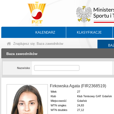
KALENDARZ
KLASYFIKACJE
Znajdujesz się: Baza zawodników
BA
Baza zawodników
Nazwisko
Firkowska Agata (FIR2368519)
Wiek
27
Klub
Klub Tenisowy GAT Gdańsk
Miejscowość
Gdańsk
WTN singles
24,83
WTN doubles
27,12