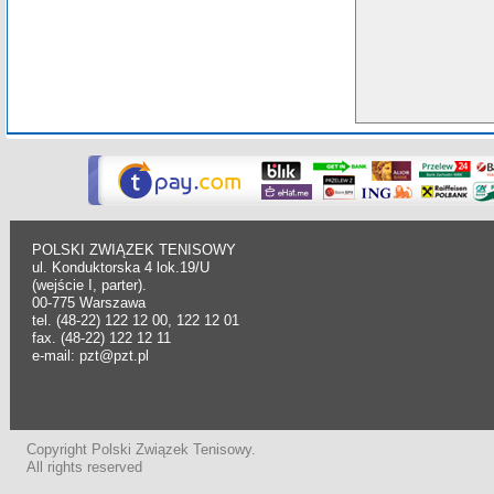
POLSKI ZWIĄZEK TENISOWY
ul. Konduktorska 4 lok.19/U
(wejście I, parter).
00-775 Warszawa
tel. (48-22) 122 12 00, 122 12 01
fax. (48-22) 122 12 11
e-mail: pzt@pzt.pl
Copyright Polski Związek Tenisowy.
All rights reserved