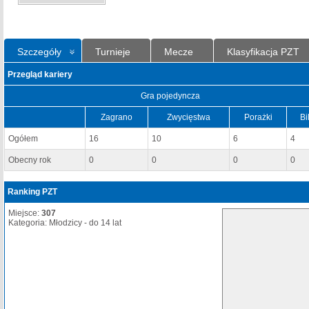
Szczegóły
Turnieje
Mecze
Klasyfikacja PZT
Przegląd kariery
Gra pojedyncza
Zagrano
Zwycięstwa
Porażki
Bi
Ogółem
16
10
6
4
Obecny rok
0
0
0
0
Ranking PZT
Miejsce:
307
Kategoria: Młodzicy - do 14 lat