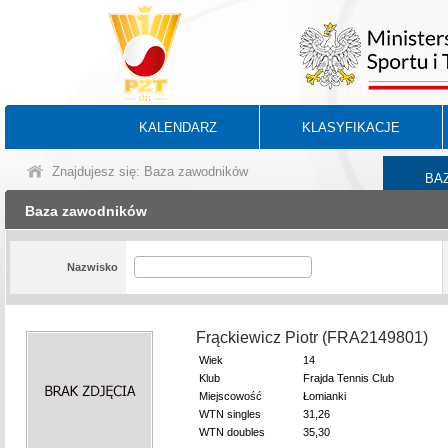
KALENDARZ
KLASYFIKACJE
Znajdujesz się: Baza zawodników
BA
Baza zawodników
Nazwisko
Frąckiewicz Piotr (FRA2149801)
Wiek
14
Klub
Frajda Tennis Club
Miejscowość
Łomianki
WTN singles
31,26
WTN doubles
35,30