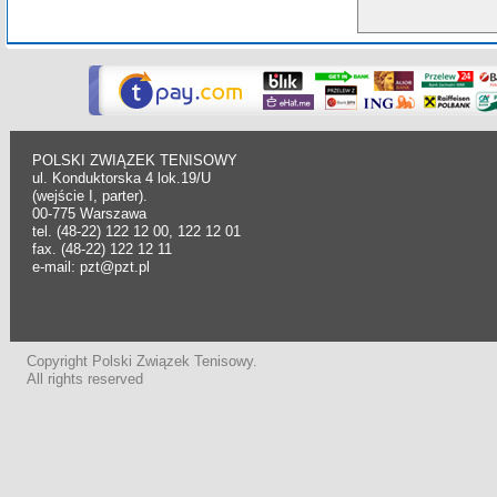
POLSKI ZWIĄZEK TENISOWY
ul. Konduktorska 4 lok.19/U
(wejście I, parter).
00-775 Warszawa
tel. (48-22) 122 12 00, 122 12 01
fax. (48-22) 122 12 11
e-mail: pzt@pzt.pl
Copyright Polski Związek Tenisowy.
All rights reserved