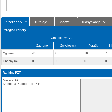
Szczegóły
Turnieje
Mecze
Klasyfikacja PZT
Przegląd kariery
Gra pojedyncza
Zagrano
Zwycięstwa
Porażki
Bi
Ogółem
43
25
18
7
Obecny rok
0
0
0
0
Ranking PZT
Miejsce:
97
Kategoria: Kadeci - do 16 lat