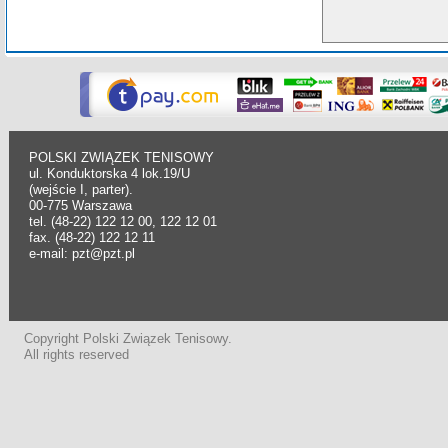
POLSKI ZWIĄZEK TENISOWY
ul. Konduktorska 4 lok.19/U
(wejście I, parter).
00-775 Warszawa
tel. (48-22) 122 12 00, 122 12 01
fax. (48-22) 122 12 11
e-mail: pzt@pzt.pl
Copyright Polski Związek Tenisowy.
All rights reserved