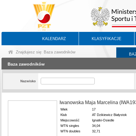
KALENDARZ
KLASYFIKACJE
Znajdujesz się: Baza zawodników
BA
Baza zawodników
Nazwisko
Iwanowska Maja Marcelina (IWA19
Wiek
17
Klub
AT Dzikiewicz Białystok
Miejscowość
Ignatki-Osiedle
WTN singles
34,04
WTN doubles
32,71