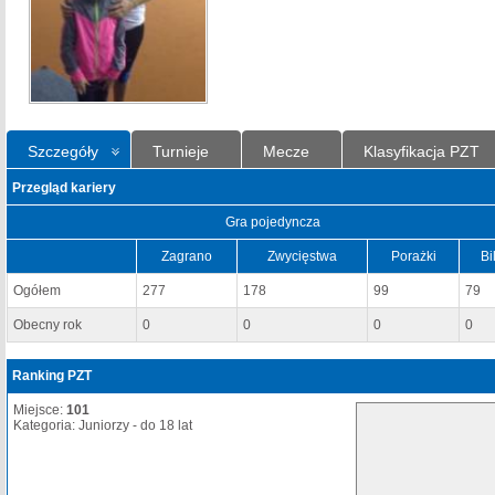
Szczegóły
Turnieje
Mecze
Klasyfikacja PZT
Przegląd kariery
Gra pojedyncza
Zagrano
Zwycięstwa
Porażki
Bi
Ogółem
277
178
99
79
Obecny rok
0
0
0
0
Ranking PZT
Miejsce:
101
Kategoria: Juniorzy - do 18 lat