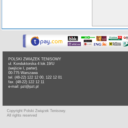
POLSKI ZWIĄZEK TENISOWY
ul. Konduktorska 4 lok.19/U
(wejście I, parter).
00-775 Warszawa
tel. (48-22) 122 12 00, 122 12 01
fax. (48-22) 122 12 11
e-mail: pzt@pzt.pl
Copyright Polski Związek Tenisowy.
All rights reserved