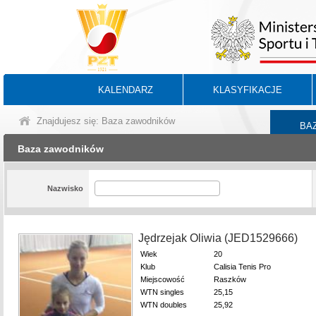
KALENDARZ
KLASYFIKACJE
Znajdujesz się: Baza zawodników
BA
Baza zawodników
Nazwisko
Jędrzejak Oliwia (JED1529666)
Wiek
20
Klub
Calisia Tenis Pro
Miejscowość
Raszków
WTN singles
25,15
WTN doubles
25,92