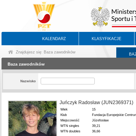
KALENDARZ
KLASYFIKACJE
Znajdujesz się: Baza zawodników
BA
Baza zawodników
Nazwisko
Juńczyk Radosław (JUN2369371)
Wiek
15
Klub
Fundacja Europejskie Centru
Miejscowość
Józefosław
WTN singles
39,21
WTN doubles
36,66