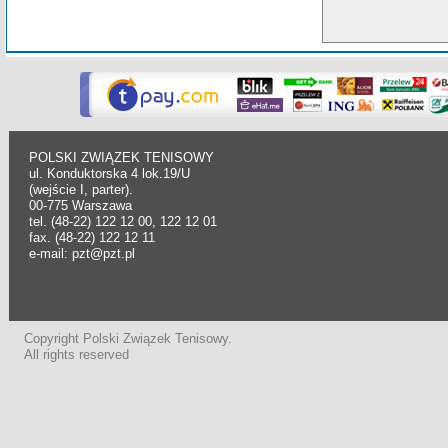
POLSKI ZWIĄZEK TENISOWY
ul. Konduktorska 4 lok.19/U
(wejście I, parter).
00-775 Warszawa
tel. (48-22) 122 12 00, 122 12 01
fax. (48-22) 122 12 11
e-mail: pzt@pzt.pl
Copyright Polski Związek Tenisowy.
All rights reserved