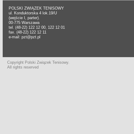
POLSKI ZWIĄZEK TENISOWY
ul. Konduktorska 4 lok.19/U
(wejście I, parter).
00-775 Warszawa
tel. (48-22) 122 12 00, 122 12 01
fax. (48-22) 122 12 11
e-mail: pzt@pzt.pl
Copyright Polski Związek Tenisowy.
All rights reserved