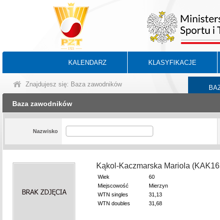
KALENDARZ
KLASYFIKACJE
Znajdujesz się: Baza zawodników
BA
Baza zawodników
Nazwisko
Kąkol-Kaczmarska Mariola (KAK1
Wiek
60
Miejscowość
Mierzyn
WTN singles
31,13
WTN doubles
31,68