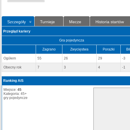
Szczegóły
Turnieje
Mecze
Historia startów
Przegląd kariery
Gra pojedyncza
Zagrano
Zwycięstwa
Porażki
Bi
Ogółem
55
26
29
-3
Obecny rok
7
3
4
-1
Ranking AiS
Miejsce:
45
Kategoria: 45+
gry pojedyncze