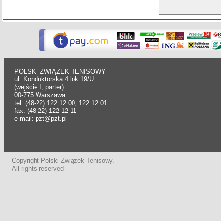
POLSKI ZWIĄZEK TENISOWY
ul. Konduktorska 4 lok.19/U
(wejście I, parter).
00-775 Warszawa
tel. (48-22) 122 12 00, 122 12 01
fax. (48-22) 122 12 11
e-mail: pzt@pzt.pl
Copyright Polski Związek Tenisowy.
All rights reserved