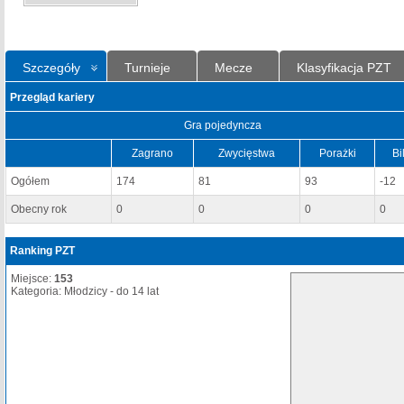
Szczegóły
Turnieje
Mecze
Klasyfikacja PZT
Przegląd kariery
Gra pojedyncza
Zagrano
Zwycięstwa
Porażki
Bi
Ogółem
174
81
93
-12
Obecny rok
0
0
0
0
Ranking PZT
Miejsce:
153
Kategoria: Młodzicy - do 14 lat