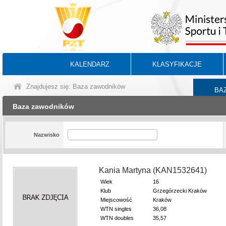
KALENDARZ
KLASYFIKACJE
Znajdujesz się: Baza zawodników
BA
Baza zawodników
Nazwisko
Kania Martyna (KAN1532641)
Wiek
16
Klub
Grzegórzecki Kraków
Miejscowość
Kraków
WTN singles
36,08
WTN doubles
35,57