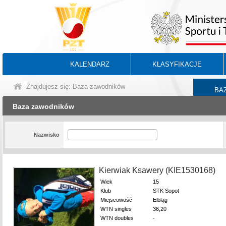
KALENDARZ
KLASYFIKACJE
Znajdujesz się: Baza zawodników
BA
Baza zawodników
Nazwisko
Kierwiak Ksawery (KIE1530168)
Wiek
15
Klub
STK Sopot
Miejscowość
Elbląg
WTN singles
36,20
WTN doubles
-