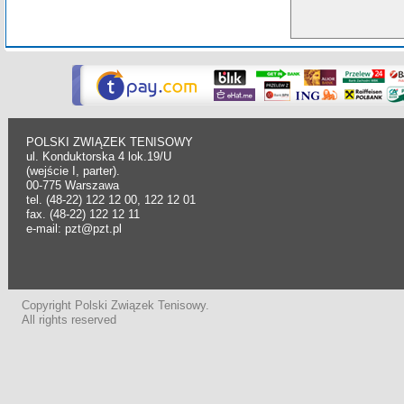
POLSKI ZWIĄZEK TENISOWY
ul. Konduktorska 4 lok.19/U
(wejście I, parter).
00-775 Warszawa
tel. (48-22) 122 12 00, 122 12 01
fax. (48-22) 122 12 11
e-mail: pzt@pzt.pl
Copyright Polski Związek Tenisowy.
All rights reserved