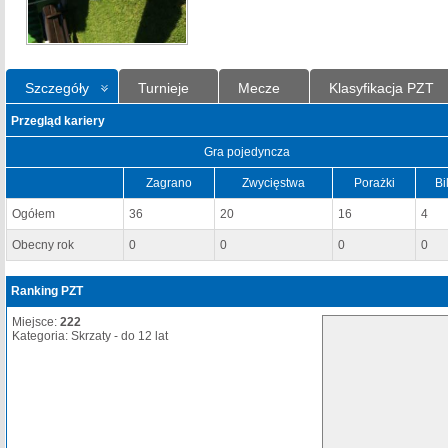
Szczegóły
Turnieje
Mecze
Klasyfikacja PZT
Przegląd kariery
Gra pojedyncza
Zagrano
Zwycięstwa
Porażki
Bi
Ogółem
36
20
16
4
Obecny rok
0
0
0
0
Ranking PZT
Miejsce:
222
Kategoria: Skrzaty - do 12 lat