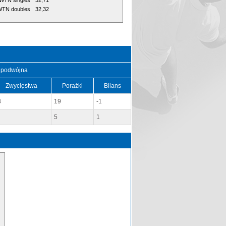
WTN singles
32,71
TN doubles
32,32
 podwójna
Zwycięstwa
Porażki
Bilans
8
19
-1
5
1