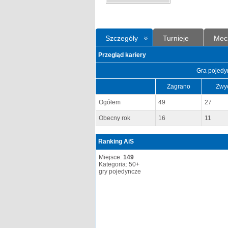
Szczegóły
Turnieje
Mec
Przegląd kariery
Gra pojedy
Zagrano
Zwy
Ogółem
49
27
Obecny rok
16
11
Ranking AiS
Miejsce:
149
Kategoria: 50+
gry pojedyncze