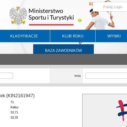
KLASYFIKACJE
KLUB ROKU
WYNIKI
BAZA ZAWODNIKÓW
Imię
rek (KIN2161947)
71
Kalisz
32,71
32,32