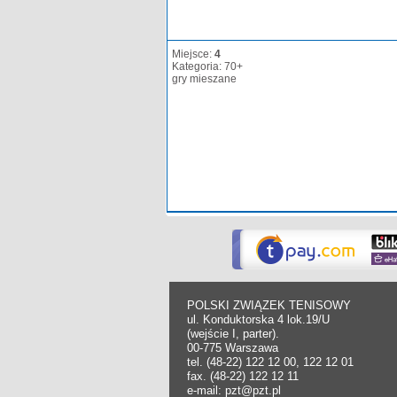
Miejsce:
4
Kategoria: 70+
gry mieszane
POLSKI ZWIĄZEK TENISOWY
ul. Konduktorska 4 lok.19/U
(wejście I, parter).
00-775 Warszawa
tel. (48-22) 122 12 00, 122 12 01
fax. (48-22) 122 12 11
e-mail: pzt@pzt.pl