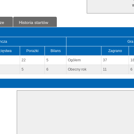
W
ze
Historia startów
ncza
Gra
cięstwa
Porażki
Bilans
Zagrano
22
5
Ogółem
37
1
5
6
Obecny rok
11
6