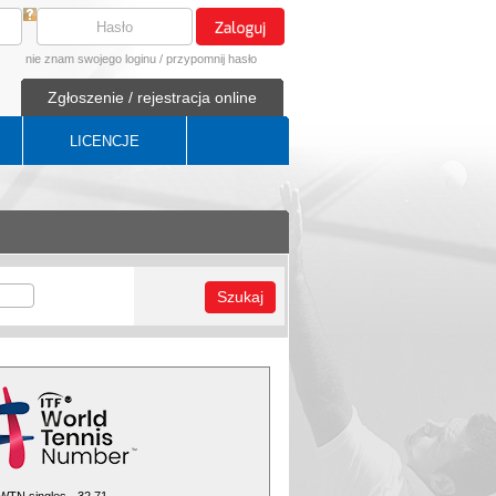
nie znam swojego loginu
/
przypomnij hasło
Zgłoszenie / rejestracja online
LICENCJE
Szukaj