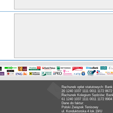
Rachunek opłat statutowych: Bank
20 1240 1037 1111 0011 1172 8672
Rachunek Kolegium Sędziów: Ban
61 1240 1037 1111 0011 1172 8904
Dane do faktur:
Polski Związek Tenisowy
ul. Konduktorska 4 lok.19/U