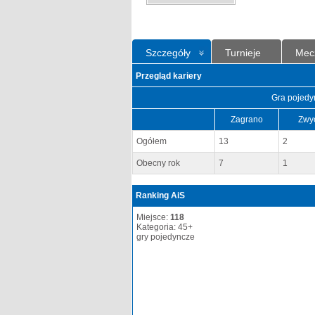
Szczegóły
Turnieje
Mec
Przegląd kariery
Gra pojedy
Zagrano
Zwy
Ogółem
13
2
Obecny rok
7
1
Ranking AiS
Miejsce:
118
Kategoria: 45+
gry pojedyncze