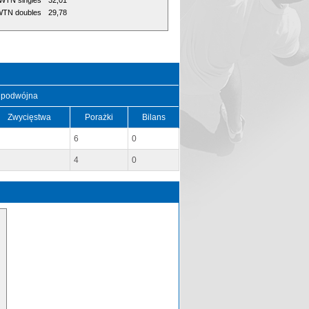
WTN singles
32,01
TN doubles
29,78
 podwójna
Zwycięstwa
Porażki
Bilans
6
0
4
0