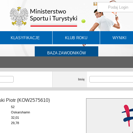
KLASYFIKACJE
KLUB ROKU
WYNIKI
BAZA ZAWODNIKÓW
Imię
ki Piotr (KOW2575610)
52
Oskarshamn
32,01
29,78