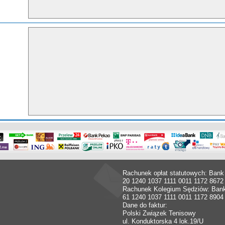
Rachunek opłat statutowych: Bank
20 1240 1037 1111 0011 1172 8672
Rachunek Kolegium Sędziów: Ban
61 1240 1037 1111 0011 1172 8904
Dane do faktur:
Polski Związek Tenisowy
ul. Konduktorska 4 lok.19/U