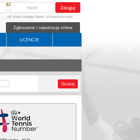
nie znam swojego loginu
/
przypomnij hasło
Zgłoszenie / rejestracja online
LICENCJE
Szukaj