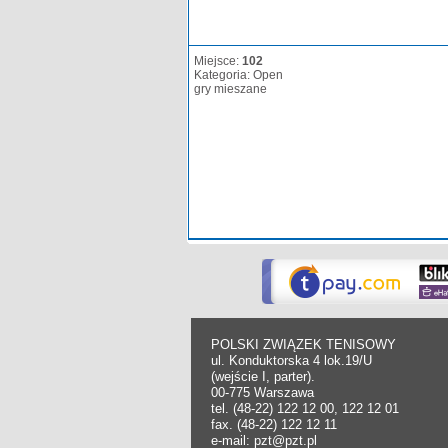
Miejsce:
102
Kategoria: Open
gry mieszane
POLSKI ZWIĄZEK TENISOWY
ul. Konduktorska 4 lok.19/U
(wejście I, parter).
00-775 Warszawa
tel. (48-22) 122 12 00, 122 12 01
fax. (48-22) 122 12 11
e-mail: pzt@pzt.pl