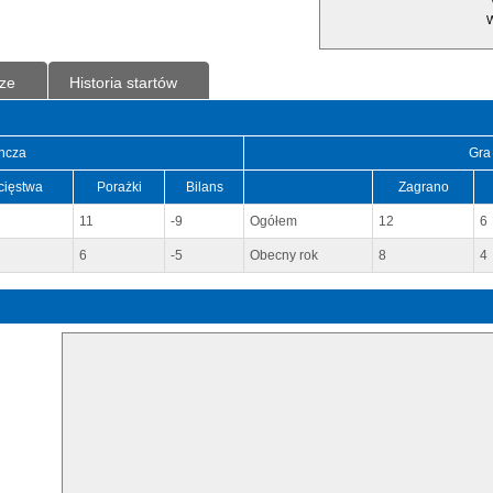
W
ze
Historia startów
ncza
Gra
cięstwa
Porażki
Bilans
Zagrano
11
-9
Ogółem
12
6
6
-5
Obecny rok
8
4