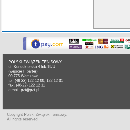
POLSKI ZWIĄZEK TENISOWY
ul. Konduktorska 4 lok.19/U
(wejście I, parter).
00-775 Warszawa
tel. (48-22) 122 12 00, 122 12 01
fax. (48-22) 122 12 11
e-mail: pzt@pzt.pl
Copyright Polski Związek Tenisowy.
All rights reserved