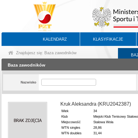
KALENDARZ
KLASYFIKACJE
Znajdujesz się: Baza zawodników
BA
Baza zawodników
Nazwisko
Kruk Aleksandra (KRU2042387)
Wiek
34
Klub
Miejski Klub Tenisowy Stalow
Miejscowość
Stalowa Wola
WTN singles
28,86
WTN doubles
31,44