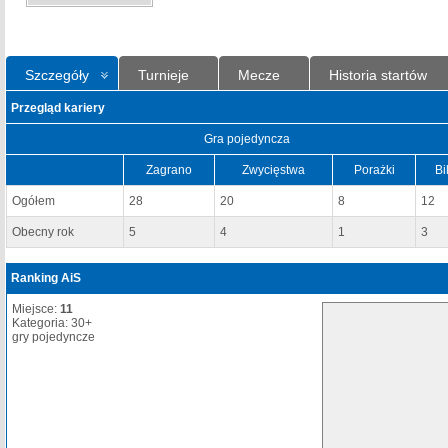
Szczegóły
Turnieje
Mecze
Historia startów
Przegląd kariery
Gra pojedyncza
Zagrano
Zwycięstwa
Porażki
Bi
Ogółem
28
20
8
12
Obecny rok
5
4
1
3
Ranking AiS
Miejsce:
11
Kategoria: 30+
gry pojedyncze