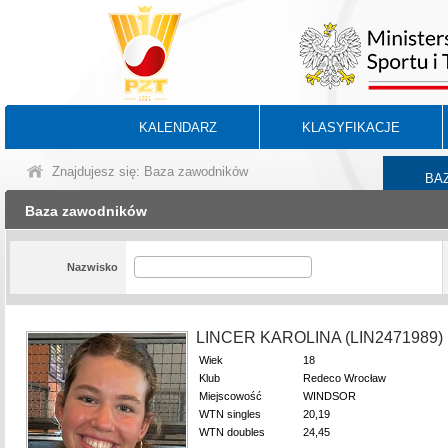
KALENDARZ
KLASYFIKACJE
Znajdujesz się: Baza zawodników
BA
Baza zawodników
Nazwisko
LINCER KAROLINA (LIN2471989)
Wiek
18
Klub
Redeco Wrocław
Miejscowość
WINDSOR
WTN singles
20,19
WTN doubles
24,45