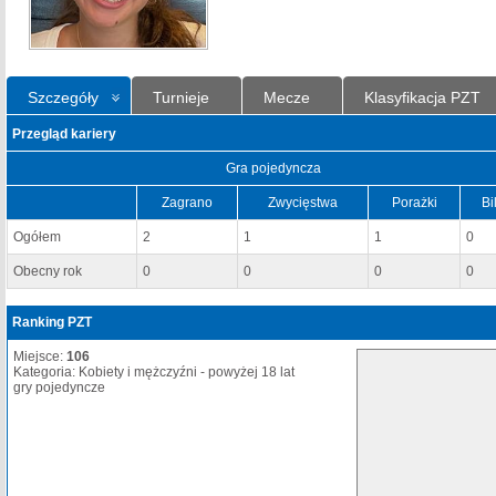
Szczegóły
Turnieje
Mecze
Klasyfikacja PZT
Przegląd kariery
Gra pojedyncza
Zagrano
Zwycięstwa
Porażki
Bi
Ogółem
2
1
1
0
Obecny rok
0
0
0
0
Ranking PZT
Miejsce:
106
Kategoria: Kobiety i mężczyźni - powyżej 18 lat
gry pojedyncze