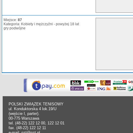
Miejsce:
87
Kategoria: Kobiety i mężczyźni - powyżej 18 lat
gry podwójne
POLSKI ZWIĄZEK TENISOWY
ul. Konduktorska 4 lok.19/U
(wejście I, parter).
00-775 Warszawa
tel. (48-22) 122 12 00, 122 12 01
fax. (48-22) 122 12 11
e-mail: pzt@pzt.pl