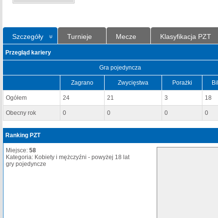
Szczegóły
Turnieje
Mecze
Klasyfikacja PZT
Przegląd kariery
Gra pojedyncza
Zagrano
Zwycięstwa
Porażki
Bi
Ogółem
24
21
3
18
Obecny rok
0
0
0
0
Ranking PZT
Miejsce:
58
Kategoria: Kobiety i mężczyźni - powyżej 18 lat
gry pojedyncze