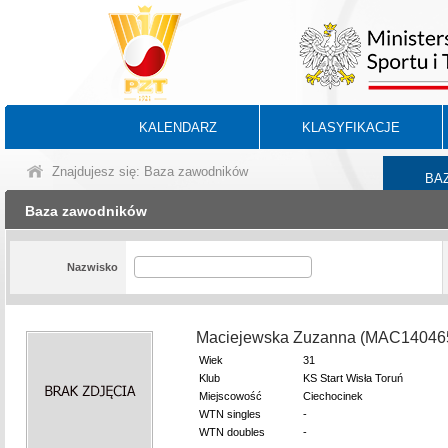
KALENDARZ
KLASYFIKACJE
Znajdujesz się: Baza zawodników
BA
Baza zawodników
Nazwisko
Maciejewska Zuzanna (MAC14046
Wiek
31
Klub
KS Start Wisła Toruń
Miejscowość
Ciechocinek
WTN singles
-
WTN doubles
-