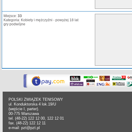
Miejsce:
33
Kategoria: Kobiety i mężczyźni - powyżej 18 lat
gry podwójne
POLSKI ZWIĄZEK TENISOWY
ul. Konduktorska 4 lok.19/U
(wejście I, parter).
00-775 Warszawa
tel. (48-22) 122 12 00, 122 12 01
fax. (48-22) 122 12 11
e-mail: pzt@pzt.pl