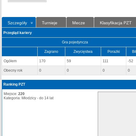
Szczegóły
Turnieje
Mecze
Klasyfikacja PZT
Przegląd kariery
Gra pojedyncza
Zagrano
Zwycięstwa
Porażki
Bi
Ogółem
170
59
111
-52
Obecny rok
0
0
0
0
Ranking PZT
Miejsce:
220
Kategoria: Młodzicy - do 14 lat