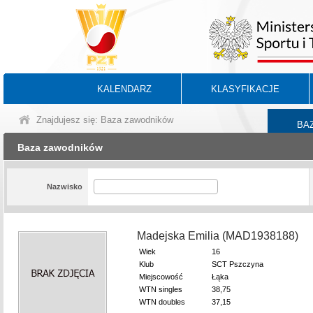
KALENDARZ
KLASYFIKACJE
Znajdujesz się: Baza zawodników
BA
Baza zawodników
Nazwisko
Madejska Emilia (MAD1938188)
Wiek
16
Klub
SCT Pszczyna
Miejscowość
Łąka
WTN singles
38,75
WTN doubles
37,15