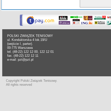
POLSKI ZWIĄZEK TENISOWY
ul. Konduktorska 4 lok.19/U
(wejście I, parter).
00-775 Warszawa
tel. (48-22) 122 12 00, 122 12 01
fax. (48-22) 122 12 11
e-mail: pzt@pzt.pl
Copyright Polski Związek Tenisowy.
All rights reserved