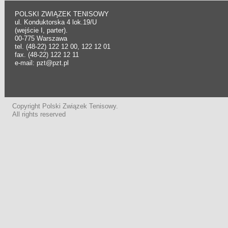
POLSKI ZWIĄZEK TENISOWY
ul. Konduktorska 4 lok.19/U
(wejście I, parter).
00-775 Warszawa
tel. (48-22) 122 12 00, 122 12 01
fax. (48-22) 122 12 11
e-mail: pzt@pzt.pl
Copyright Polski Związek Tenisowy.
All rights reserved