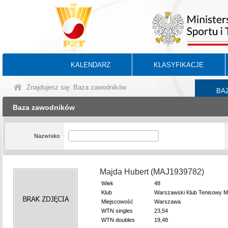
KALENDARZ
KLASYFIKACJE
Znajdujesz się: Baza zawodników
BA
Baza zawodników
Nazwisko
Majda Hubert (MAJ1939782)
Wiek
48
Klub
Warszawski Klub Tenisowy M
Miejscowość
Warszawa
WTN singles
23,54
WTN doubles
19,48