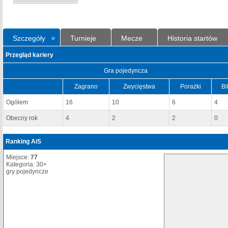
Szczegóły
Turnieje
Mecze
Historia startów
Przegląd kariery
Gra pojedyncza
Zagrano
Zwycięstwa
Porażki
Bi
Ogółem
16
10
6
4
Obecny rok
4
2
2
0
Ranking AiS
Miejsce:
77
Kategoria: 30+
gry pojedyncze