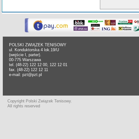
POLSKI ZWIĄZEK TENISOWY
ul. Konduktorska 4 lok.19/U
(wejście I, parter).
00-775 Warszawa
tel. (48-22) 122 12 00, 122 12 01
fax. (48-22) 122 12 11
e-mail: pzt@pzt.pl
Copyright Polski Związek Tenisowy.
All rights reserved