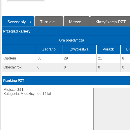
Szczegóły
Turnieje
Mecze
Klasyfikacja PZT
Przegląd kariery
Gra pojedyncza
Zagrano
Zwycięstwa
Porażki
Bi
Ogółem
50
29
21
8
Obecny rok
0
0
0
0
Ranking PZT
Miejsce:
251
Kategoria: Młodzicy - do 14 lat