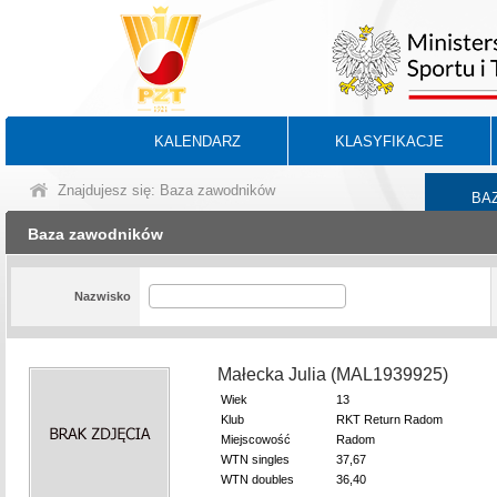
KALENDARZ
KLASYFIKACJE
Znajdujesz się: Baza zawodników
BA
Baza zawodników
Nazwisko
Małecka Julia (MAL1939925)
Wiek
13
Klub
RKT Return Radom
Miejscowość
Radom
WTN singles
37,67
WTN doubles
36,40