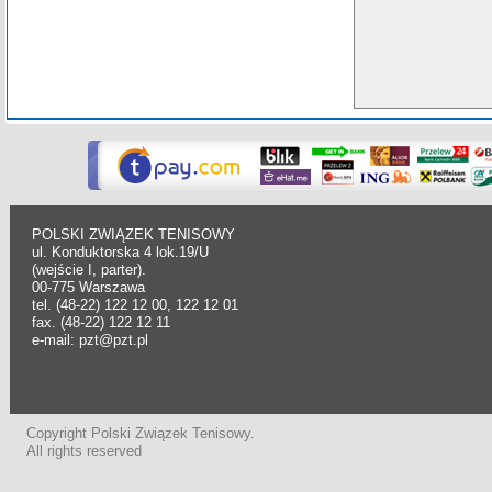
POLSKI ZWIĄZEK TENISOWY
ul. Konduktorska 4 lok.19/U
(wejście I, parter).
00-775 Warszawa
tel. (48-22) 122 12 00, 122 12 01
fax. (48-22) 122 12 11
e-mail: pzt@pzt.pl
Copyright Polski Związek Tenisowy.
All rights reserved