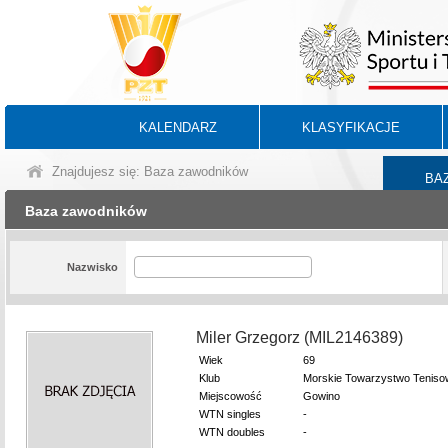
KALENDARZ
KLASYFIKACJE
Znajdujesz się: Baza zawodników
BA
Baza zawodników
Nazwisko
Miler Grzegorz (MIL2146389)
Wiek
69
Klub
Morskie Towarzystwo Teniso
Miejscowość
Gowino
WTN singles
-
WTN doubles
-