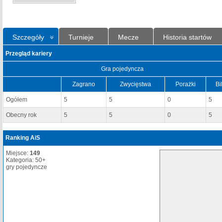
Szczegóły
Turnieje
Mecze
Historia startów
Przegląd kariery
Gra pojedyncza
Zagrano
Zwycięstwa
Porażki
Bi
Ogółem
5
5
0
5
Obecny rok
5
5
0
5
Ranking AiS
Miejsce:
149
Kategoria: 50+
gry pojedyncze