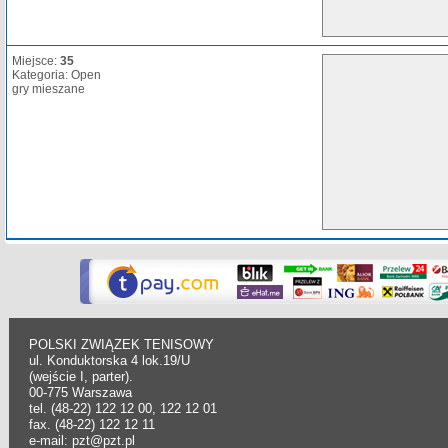
Miejsce:
35
Kategoria: Open
gry mieszane
POLSKI ZWIĄZEK TENISOWY
ul. Konduktorska 4 lok.19/U
(wejście I, parter).
00-775 Warszawa
tel. (48-22) 122 12 00, 122 12 01
fax. (48-22) 122 12 11
e-mail: pzt@pzt.pl