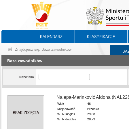
KALENDARZ
KLASYFIKACJE
Znajdujesz się: Baza zawodników
BA
Baza zawodników
Nazwisko
Nalepa-Marinković Aldona (NAL22
Wiek
46
Miejscowość
Brzesko
WTN singles
29,88
WTN doubles
28,73