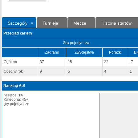
Szczegóły
Turnieje
Mecze
Historia startów
Przegląd kariery
Gra pojedyncza
Zagrano
Zwycięstwa
Porażki
Bi
Ogółem
37
15
22
-7
Obecny rok
9
5
4
1
Ranking AiS
Miejsce:
14
Kategoria: 45+
gry pojedyncze