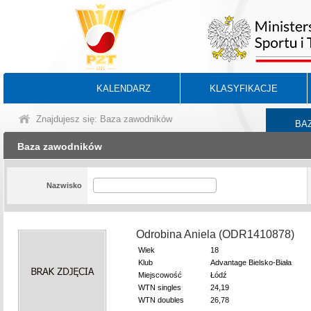
KALENDARZ
KLASYFIKACJE
Znajdujesz się: Baza zawodników
BA
Baza zawodników
Nazwisko
Odrobina Aniela (ODR1410878)
Wiek
18
Klub
Advantage Bielsko-Biała
Miejscowość
Łódź
WTN singles
24,19
WTN doubles
26,78