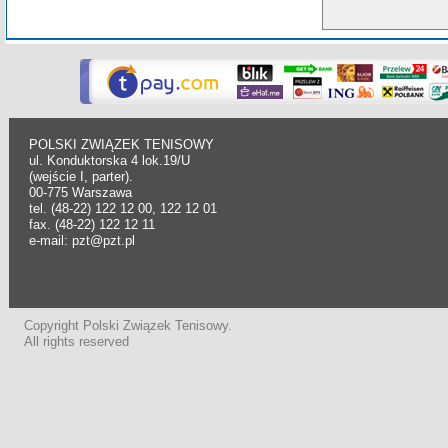
POLSKI ZWIĄZEK TENISOWY
ul. Konduktorska 4 lok.19/U
(wejście I, parter).
00-775 Warszawa
tel. (48-22) 122 12 00, 122 12 01
fax. (48-22) 122 12 11
e-mail: pzt@pzt.pl
Copyright Polski Związek Tenisowy.
All rights reserved