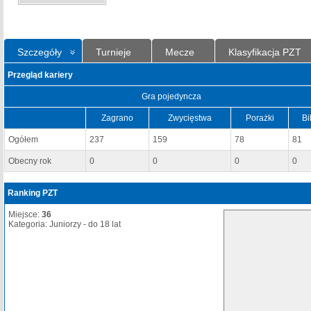
Szczegóły
Turnieje
Mecze
Klasyfikacja PZT
Przegląd kariery
Gra pojedyncza
Zagrano
Zwycięstwa
Porażki
Bi
Ogółem
237
159
78
81
Obecny rok
0
0
0
0
Ranking PZT
Miejsce:
36
Kategoria: Juniorzy - do 18 lat