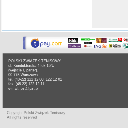
POLSKI ZWIĄZEK TENISOWY
ul. Konduktorska 4 lok.19/U
(wejście I, parter).
00-775 Warszawa
tel. (48-22) 122 12 00, 122 12 01
fax. (48-22) 122 12 11
e-mail: pzt@pzt.pl
Copyright Polski Związek Tenisowy.
All rights reserved