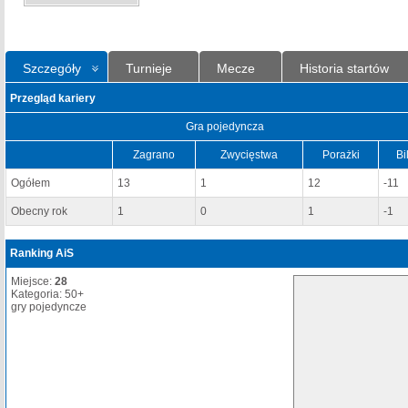
Szczegóły
Turnieje
Mecze
Historia startów
Przegląd kariery
Gra pojedyncza
Zagrano
Zwycięstwa
Porażki
Bi
Ogółem
13
1
12
-11
Obecny rok
1
0
1
-1
Ranking AiS
Miejsce:
28
Kategoria: 50+
gry pojedyncze