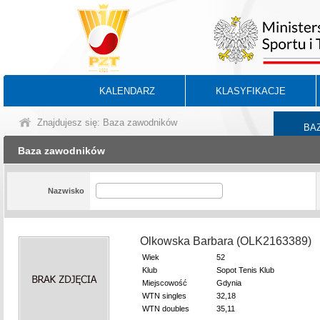
KALENDARZ
KLASYFIKACJE
Znajdujesz się: Baza zawodników
BA
Baza zawodników
Nazwisko
Olkowska Barbara (OLK2163389)
Wiek
52
Klub
Sopot Tenis Klub
Miejscowość
Gdynia
WTN singles
32,18
WTN doubles
35,11