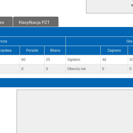
W
ze
Klasyfikacja PZT
ncza
Gra
cięstwa
Porażki
Bilans
Zagrano
60
25
Ogółem
46
3
0
0
Obecny rok
0
0