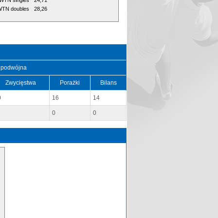
WTN singles
24,71
TN doubles
28,26
 podwójna
Zwycięstwa
Porażki
Bilans
0
16
14
0
0