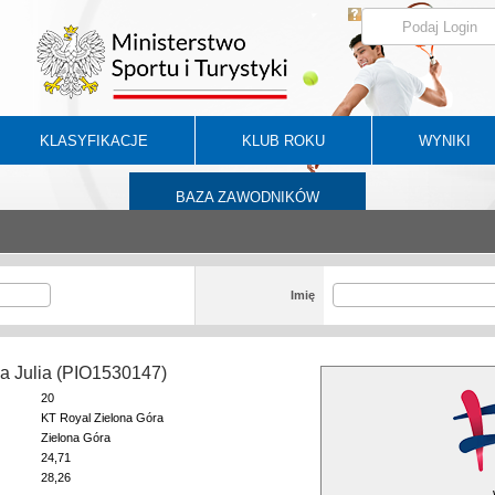
KLASYFIKACJE
KLUB ROKU
WYNIKI
BAZA ZAWODNIKÓW
Imię
a Julia (PIO1530147)
20
KT Royal Zielona Góra
Zielona Góra
24,71
28,26