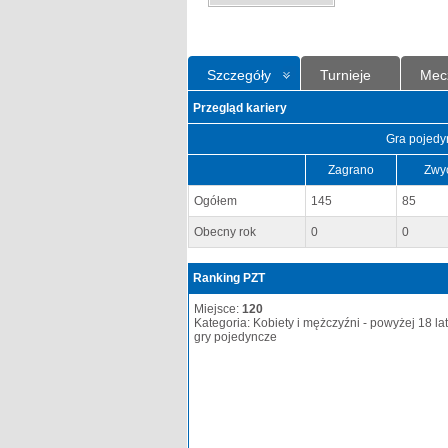
Szczegóły
Turnieje
Mec
Przegląd kariery
Gra pojedy
Zagrano
Zwy
Ogółem
145
85
Obecny rok
0
0
Ranking PZT
Miejsce:
120
Kategoria: Kobiety i mężczyźni - powyżej 18 lat
gry pojedyncze