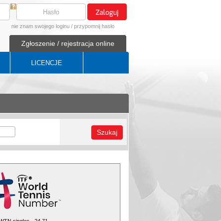
nie znam swojego loginu
/
przypomnij hasło
Zgłoszenie / rejestracja online
LICENCJE
Szukaj