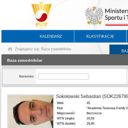
KALENDARZ
KLASYFIKACJE
Znajdujesz się: Baza zawodników
BA
Baza zawodników
Nazwisko
Sokołowski Sebastian (SOK22679
Wiek
45
Klub
"Akademia Tenisowa Family G
Miejscowość
Bezrzecze
WTN singles
29,59
WTN doubles
29,85