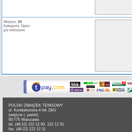
Miejsce:
29
Kategoria: Open
gry mieszane
POLSKI ZWIĄZEK TENISOWY
ul. Konduktorska 4 lok.19/U
(wejście I, parter).
00-775 Warszawa
tel. (48-22) 122 12 00, 122 12 01
fax. (48-22) 122 12 11