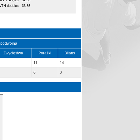
WTN singles
32,36
TN doubles
33,85
 podwójna
Zwycięstwa
Porażki
Bilans
5
11
14
0
0