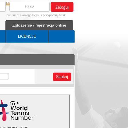
nie znam swojego loginu
/
przypomnij hasło
Zgłoszenie / rejestracja online
LICENCJE
Szukaj