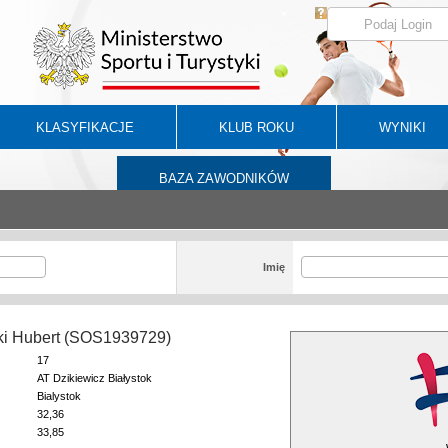
KLASYFIKACJE
KLUB ROKU
WYNIKI
BAZA ZAWODNIKÓW
Imię
i Hubert (SOS1939729)
17
AT Dzikiewicz Białystok
Bialystok
32,36
33,85