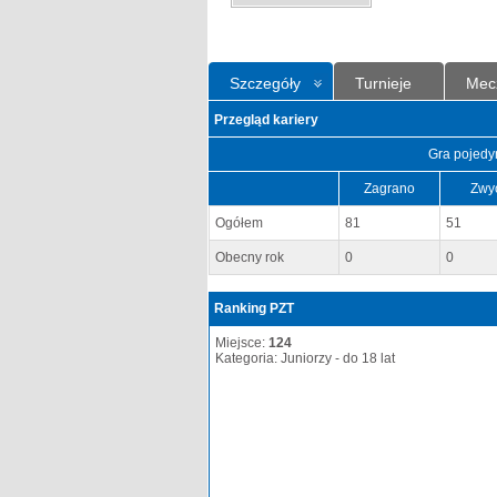
Szczegóły
Turnieje
Mec
Przegląd kariery
Gra pojedy
Zagrano
Zwy
Ogółem
81
51
Obecny rok
0
0
Ranking PZT
Miejsce:
124
Kategoria: Juniorzy - do 18 lat