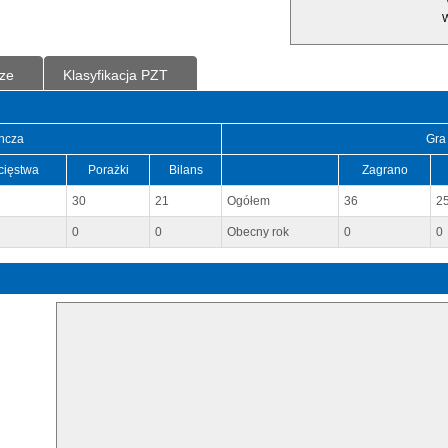
W
ze
Klasyfikacja PZT
ncza
Gra
cięstwa
Porażki
Bilans
Zagrano
30
21
Ogółem
36
2
0
0
Obecny rok
0
0