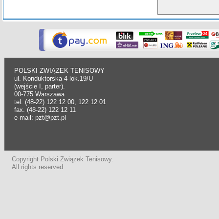
POLSKI ZWIĄZEK TENISOWY
ul. Konduktorska 4 lok.19/U
(wejście I, parter).
00-775 Warszawa
tel. (48-22) 122 12 00, 122 12 01
fax. (48-22) 122 12 11
e-mail: pzt@pzt.pl
Copyright Polski Związek Tenisowy.
All rights reserved