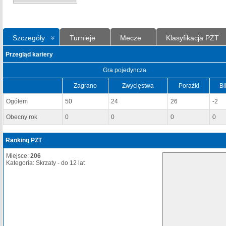
Szczegóły
Turnieje
Mecze
Klasyfikacja PZT
Przegląd kariery
Gra pojedyncza
Zagrano
Zwycięstwa
Porażki
Bi
Ogółem
50
24
26
-2
Obecny rok
0
0
0
0
Ranking PZT
Miejsce:
206
Kategoria: Skrzaty - do 12 lat