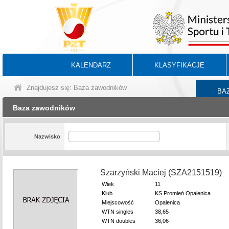
KALENDARZ
KLASYFIKACJE
Znajdujesz się: Baza zawodników
BA
Baza zawodników
Nazwisko
Szarzyński Maciej (SZA2151519)
Wiek
11
Klub
KS Promień Opalenica
Miejscowość
Opalenica
WTN singles
38,65
WTN doubles
36,06