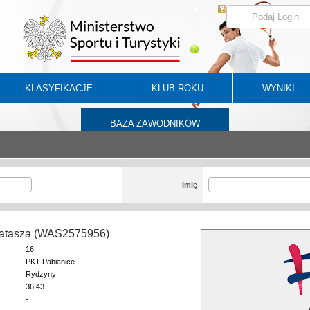
KLASYFIKACJE
KLUB ROKU
WYNIKI
BAZA ZAWODNIKÓW
Imię
atasza (WAS2575956)
16
PKT Pabianice
Rydzyny
36,43
-