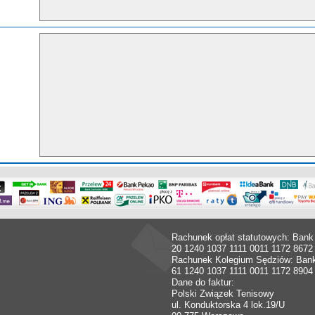
Rachunek opłat statutowych: Bank
20 1240 1037 1111 0011 1172 8672
Rachunek Kolegium Sędziów: Ban
61 1240 1037 1111 0011 1172 8904
Dane do faktur:
Polski Związek Tenisowy
ul. Konduktorska 4 lok.19/U