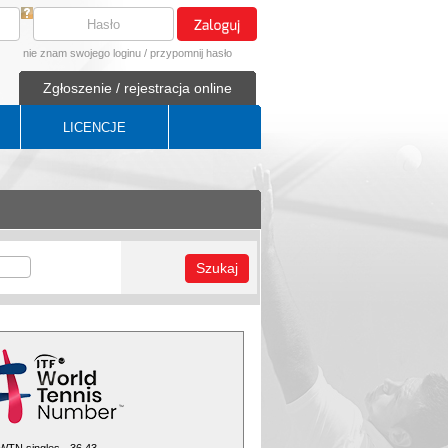
nie znam swojego loginu
/
przypomnij hasło
Zgłoszenie / rejestracja online
LICENCJE
Szukaj