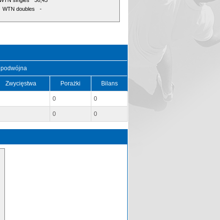
WTN singles
36,43
WTN doubles
-
 podwójna
Zwycięstwa
Porażki
Bilans
0
0
0
0