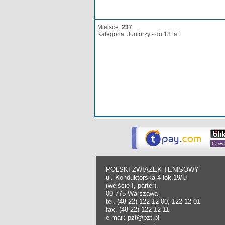
Miejsce:
237
Kategoria: Juniorzy - do 18 lat
POLSKI ZWIĄZEK TENISOWY
ul. Konduktorska 4 lok.19/U
(wejście I, parter).
00-775 Warszawa
tel. (48-22) 122 12 00, 122 12 01
fax. (48-22) 122 12 11
e-mail: pzt@pzt.pl