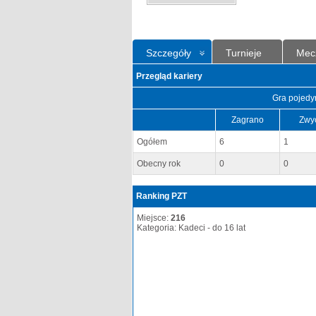
Szczegóły
Turnieje
Mec
Przegląd kariery
Gra pojedy
Zagrano
Zwy
Ogółem
6
1
Obecny rok
0
0
Ranking PZT
Miejsce:
216
Kategoria: Kadeci - do 16 lat