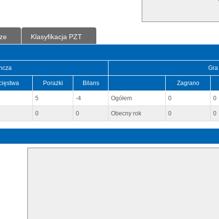
ze
Klasyfikacja PZT
ncza
Gra
cięstwa
Porażki
Bilans
Zagrano
5
-4
Ogółem
0
0
0
0
Obecny rok
0
0