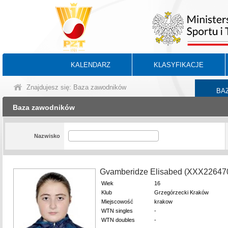
KALENDARZ
KLASYFIKACJE
Znajdujesz się: Baza zawodników
BA
Baza zawodników
Nazwisko
Gvamberidze Elisabed (XXX22647
Wiek
16
Klub
Grzegórzecki Kraków
Miejscowość
krakow
WTN singles
-
WTN doubles
-