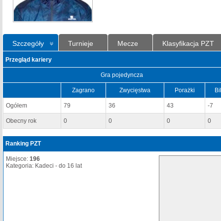
Szczegóły
Turnieje
Mecze
Klasyfikacja PZT
Przegląd kariery
Gra pojedyncza
Zagrano
Zwycięstwa
Porażki
Bi
Ogółem
79
36
43
-7
Obecny rok
0
0
0
0
Ranking PZT
Miejsce:
196
Kategoria: Kadeci - do 16 lat