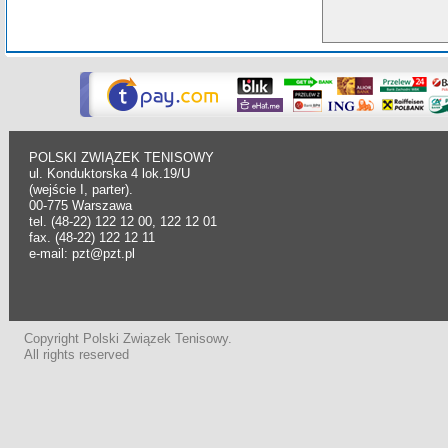
POLSKI ZWIĄZEK TENISOWY
ul. Konduktorska 4 lok.19/U
(wejście I, parter).
00-775 Warszawa
tel. (48-22) 122 12 00, 122 12 01
fax. (48-22) 122 12 11
e-mail: pzt@pzt.pl
Copyright Polski Związek Tenisowy.
All rights reserved