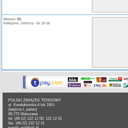
Miejsce:
65
Kategoria: Juniorzy - do 18 lat
POLSKI ZWIĄZEK TENISOWY
ul. Konduktorska 4 lok.19/U
(wejście I, parter).
00-775 Warszawa
tel. (48-22) 122 12 00, 122 12 01
fax. (48-22) 122 12 11
e-mail: pzt@pzt.pl