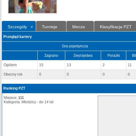
Szczegóły
Turnieje
Mecze
Klasyfikacja PZT
Przegląd kariery
Gra pojedyncza
Zagrano
Zwycięstwa
Porażki
Bi
Ogółem
15
13
2
11
Obecny rok
0
0
0
0
Ranking PZT
Miejsce:
111
Kategoria: Młodzicy - do 14 lat