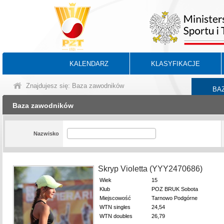
KALENDARZ
KLASYFIKACJE
Znajdujesz się: Baza zawodników
BA
Baza zawodników
Nazwisko
Skryp Violetta (YYY2470686)
Wiek
15
Klub
POZ BRUK Sobota
Miejscowość
Tarnowo Podgórne
WTN singles
24,54
WTN doubles
26,79