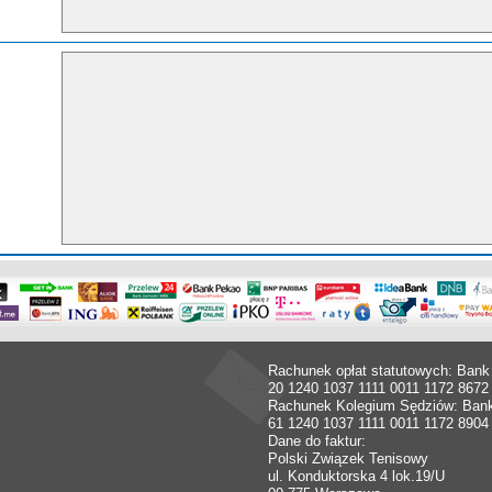
Rachunek opłat statutowych: Bank
20 1240 1037 1111 0011 1172 8672
Rachunek Kolegium Sędziów: Ban
61 1240 1037 1111 0011 1172 8904
Dane do faktur:
Polski Związek Tenisowy
ul. Konduktorska 4 lok.19/U