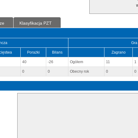
W
ze
Klasyfikacja PZT
ncza
Gra
cięstwa
Porażki
Bilans
Zagrano
40
-26
Ogółem
11
1
0
0
Obecny rok
0
0