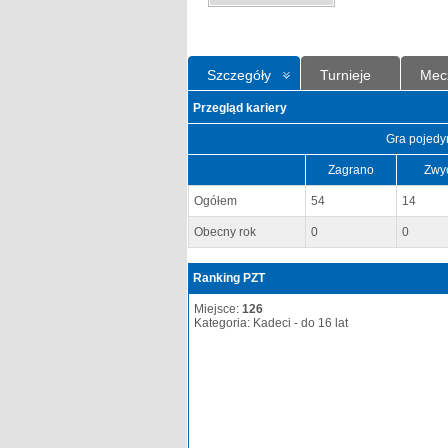
Szczegóły
Turnieje
Mec
Przegląd kariery
Gra pojedy
Zagrano
Zwy
Ogółem
54
14
Obecny rok
0
0
Ranking PZT
Miejsce:
126
Kategoria: Kadeci - do 16 lat