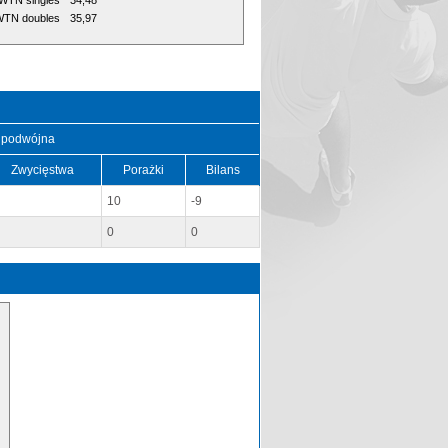
WTN singles
34,48
TN doubles
35,97
 podwójna
Zwycięstwa
Porażki
Bilans
10
-9
0
0