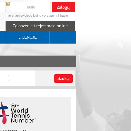
nie znam swojego loginu
/
przypomnij hasło
Zgłoszenie / rejestracja online
LICENCJE
Szukaj