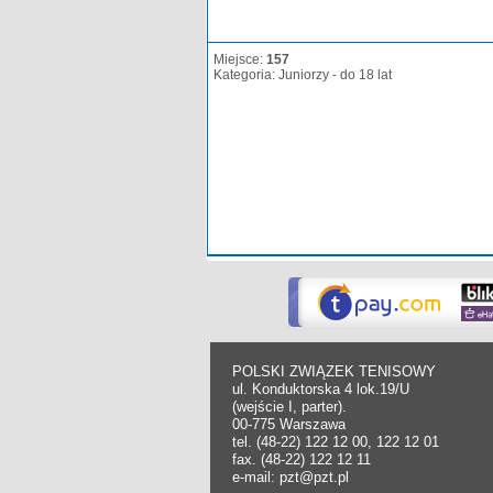
Miejsce:
157
Kategoria: Juniorzy - do 18 lat
POLSKI ZWIĄZEK TENISOWY
ul. Konduktorska 4 lok.19/U
(wejście I, parter).
00-775 Warszawa
tel. (48-22) 122 12 00, 122 12 01
fax. (48-22) 122 12 11
e-mail: pzt@pzt.pl