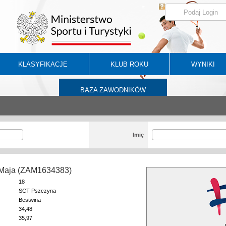
KLASYFIKACJE
KLUB ROKU
WYNIKI
BAZA ZAWODNIKÓW
Imię
 Maja (ZAM1634383)
18
SCT Pszczyna
Bestwina
34,48
35,97