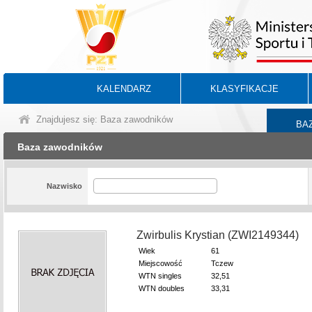
KALENDARZ
KLASYFIKACJE
Znajdujesz się: Baza zawodników
BA
Baza zawodników
Nazwisko
Zwirbulis Krystian (ZWI2149344)
Wiek
61
Miejscowość
Tczew
WTN singles
32,51
WTN doubles
33,31