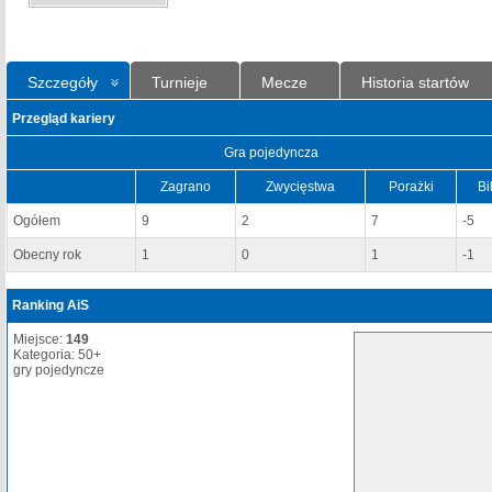
Szczegóły
Turnieje
Mecze
Historia startów
Przegląd kariery
Gra pojedyncza
Zagrano
Zwycięstwa
Porażki
Bi
Ogółem
9
2
7
-5
Obecny rok
1
0
1
-1
Ranking AiS
Miejsce:
149
Kategoria: 50+
gry pojedyncze