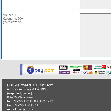
Miejsce:
10
Kategoria: 60+
gry mieszane
POLSKI ZWIĄZEK TENISOWY
ul. Konduktorska 4 lok.19/U
(wejście I, parter).
00-775 Warszawa
tel. (48-22) 122 12 00, 122 12 01
fax. (48-22) 122 12 11
e-mail: pzt@pzt.pl