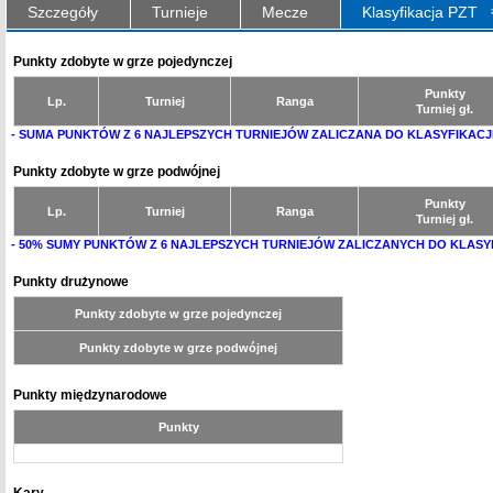
Szczegóły
Turnieje
Mecze
Klasyfikacja PZT
Punkty zdobyte w grze pojedynczej
Punkty
Lp.
Turniej
Ranga
Turniej gł.
- SUMA PUNKTÓW Z 6 NAJLEPSZYCH TURNIEJÓW ZALICZANA DO KLASYFIKACJ
Punkty zdobyte w grze podwójnej
Punkty
Lp.
Turniej
Ranga
Turniej gł.
- 50% SUMY PUNKTÓW Z 6 NAJLEPSZYCH TURNIEJÓW ZALICZANYCH DO KLASY
Punkty drużynowe
Punkty zdobyte w grze pojedynczej
Punkty zdobyte w grze podwójnej
Punkty międzynarodowe
Punkty