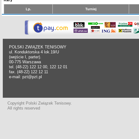
Kary
Lp.
Turniej
POLSKI ZWIĄZEK TENISOWY
ul. Konduktorska 4 lok.19/U
(wejście I, parter).
00-775 Warszawa
tel. (48-22) 122 12 00, 122 12 01
fax. (48-22) 122 12 11
e-mail: pzt@pzt.pl
Copyright Polski Związek Tenisowy.
All rights reserved