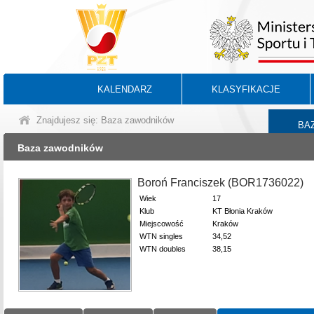
KALENDARZ
KLASYFIKACJE
Znajdujesz się: Baza zawodników
BA
Baza zawodników
Boroń Franciszek (BOR1736022)
Wiek
17
Klub
KT Błonia Kraków
Miejscowość
Kraków
WTN singles
34,52
WTN doubles
38,15