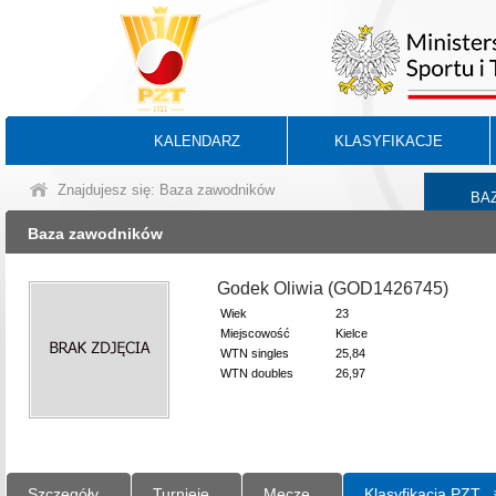
KALENDARZ
KLASYFIKACJE
Znajdujesz się: Baza zawodników
BA
Baza zawodników
Godek Oliwia (GOD1426745)
Wiek
23
Miejscowość
Kielce
WTN singles
25,84
WTN doubles
26,97
Szczegóły
Turnieje
Mecze
Klasyfikacja PZT