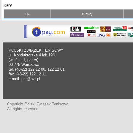
Kary
Lp.
Turniej
POLSKI ZWIĄZEK TENISOWY
ul. Konduktorska 4 lok.19/U
(wejście I, parter).
00-775 Warszawa
tel. (48-22) 122 12 00, 122 12 01
fax. (48-22) 122 12 11
e-mail: pzt@pzt.pl
Copyright Polski Związek Tenisowy.
All rights reserved