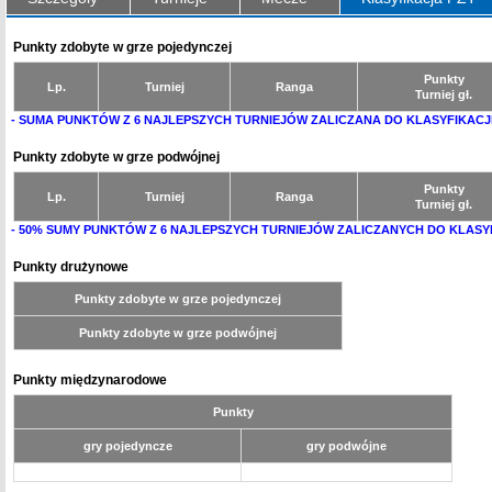
Punkty zdobyte w grze pojedynczej
Punkty
Lp.
Turniej
Ranga
Turniej gł.
- SUMA PUNKTÓW Z 6 NAJLEPSZYCH TURNIEJÓW ZALICZANA DO KLASYFIKACJ
Punkty zdobyte w grze podwójnej
Punkty
Lp.
Turniej
Ranga
Turniej gł.
- 50% SUMY PUNKTÓW Z 6 NAJLEPSZYCH TURNIEJÓW ZALICZANYCH DO KLASY
Punkty drużynowe
Punkty zdobyte w grze pojedynczej
Punkty zdobyte w grze podwójnej
Punkty międzynarodowe
Punkty
gry pojedyncze
gry podwójne