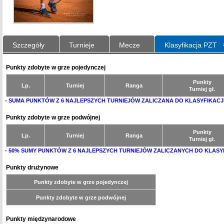
Szczegóły
Turnieje
Mecze
Klasyfikacja PZT
Punkty zdobyte w grze pojedynczej
Punkty
Lp.
Turniej
Ranga
Turniej gł.
- SUMA PUNKTÓW Z 6 NAJLEPSZYCH TURNIEJÓW ZALICZANA DO KLASYFIKACJ
Punkty zdobyte w grze podwójnej
Punkty
Lp.
Turniej
Ranga
Turniej gł.
- 50% SUMY PUNKTÓW Z 6 NAJLEPSZYCH TURNIEJÓW ZALICZANYCH DO KLASY
Punkty drużynowe
Punkty zdobyte w grze pojedynczej
Punkty zdobyte w grze podwójnej
Punkty międzynarodowe