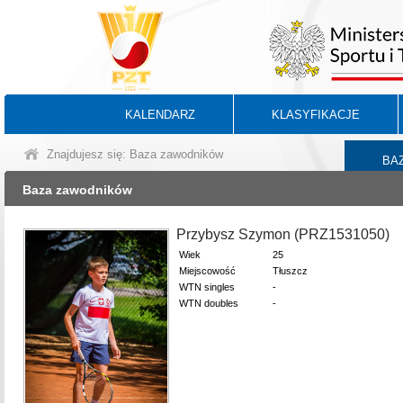
KALENDARZ
KLASYFIKACJE
Znajdujesz się: Baza zawodników
BA
Baza zawodników
Przybysz Szymon (PRZ1531050)
Wiek
25
Miejscowość
Tłuszcz
WTN singles
-
WTN doubles
-