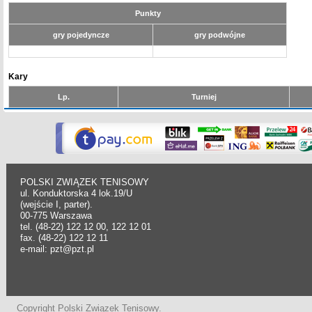
Punkty
gry pojedyncze
gry podwójne
Kary
Lp.
Turniej
POLSKI ZWIĄZEK TENISOWY
ul. Konduktorska 4 lok.19/U
(wejście I, parter).
00-775 Warszawa
tel. (48-22) 122 12 00, 122 12 01
fax. (48-22) 122 12 11
e-mail: pzt@pzt.pl
Copyright Polski Związek Tenisowy.