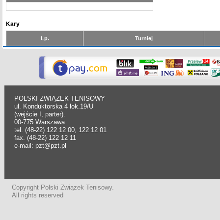
Kary
Lp.
Turniej
POLSKI ZWIĄZEK TENISOWY
ul. Konduktorska 4 lok.19/U
(wejście I, parter).
00-775 Warszawa
tel. (48-22) 122 12 00, 122 12 01
fax. (48-22) 122 12 11
e-mail: pzt@pzt.pl
Copyright Polski Związek Tenisowy.
All rights reserved