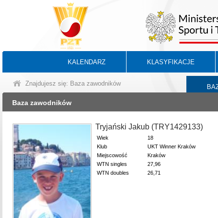
KALENDARZ
KLASYFIKACJE
Znajdujesz się: Baza zawodników
BA
Baza zawodników
Tryjański Jakub (TRY1429133)
Wiek
18
Klub
UKT Winner Kraków
Miejscowość
Kraków
WTN singles
27,96
WTN doubles
26,71