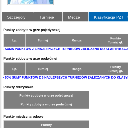
Szczegóły
Turnieje
Mecze
Klasyfikacja PZT
Punkty zdobyte w grze pojedynczej
Punkty
Lp.
Turniej
Ranga
Turniej gł.
- SUMA PUNKTÓW Z 6 NAJLEPSZYCH TURNIEJÓW ZALICZANA DO KLASYFIKACJ
Punkty zdobyte w grze podwójnej
Punkty
Lp.
Turniej
Ranga
Turniej gł.
- 50% SUMY PUNKTÓW Z 6 NAJLEPSZYCH TURNIEJÓW ZALICZANYCH DO KLASY
Punkty drużynowe
Punkty zdobyte w grze pojedynczej
Punkty zdobyte w grze podwójnej
Punkty międzynarodowe
Punkty