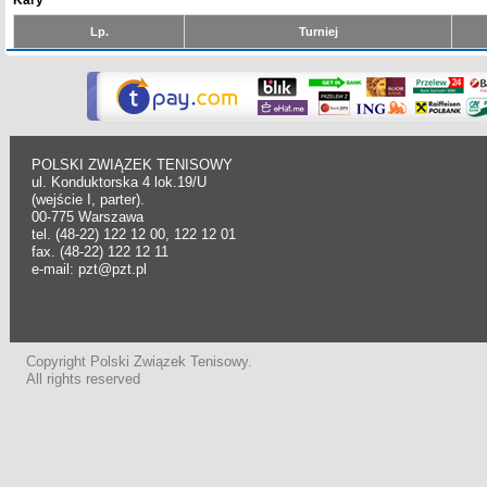
Kary
Lp.
Turniej
POLSKI ZWIĄZEK TENISOWY
ul. Konduktorska 4 lok.19/U
(wejście I, parter).
00-775 Warszawa
tel. (48-22) 122 12 00, 122 12 01
fax. (48-22) 122 12 11
e-mail: pzt@pzt.pl
Copyright Polski Związek Tenisowy.
All rights reserved