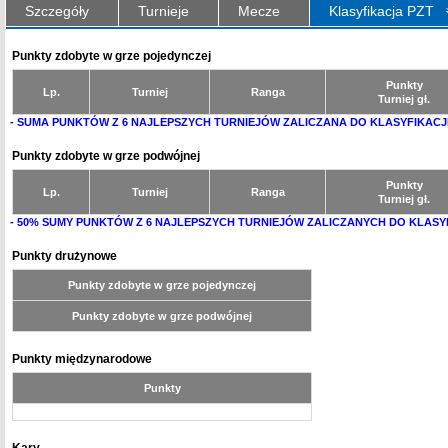
Szczegóły
Turnieje
Mecze
Klasyfikacja PZT
Punkty zdobyte w grze pojedynczej
Punkty
Lp.
Turniej
Ranga
Turniej gł.
- SUMA PUNKTÓW Z 6 NAJLEPSZYCH TURNIEJÓW ZALICZANA DO KLASYFIKACJ
Punkty zdobyte w grze podwójnej
Punkty
Lp.
Turniej
Ranga
Turniej gł.
- 50% SUMY PUNKTÓW Z 6 NAJLEPSZYCH TURNIEJÓW ZALICZANYCH DO KLASY
Punkty drużynowe
Punkty zdobyte w grze pojedynczej
Punkty zdobyte w grze podwójnej
Punkty międzynarodowe
Punkty