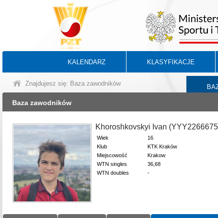
KALENDARZ
KLASYFIKACJE
Znajdujesz się: Baza zawodników
BA
Baza zawodników
Khoroshkovskyi Ivan (YYY2266675
Wiek
16
Klub
KTK Kraków
Miejscowość
Krakow
WTN singles
36,68
WTN doubles
-