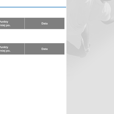
Punkty
Data
rniej po.
Punkty
Data
rniej po.