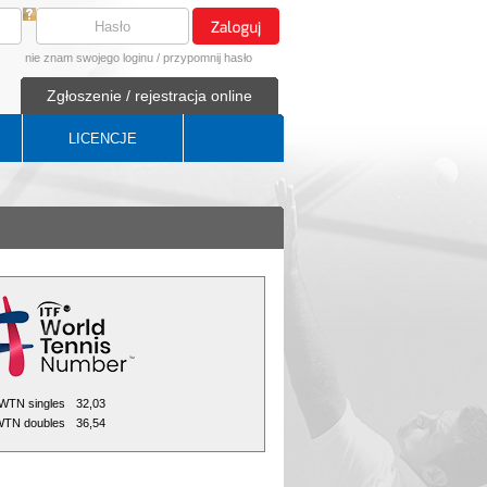
nie znam swojego loginu
/
przypomnij hasło
Zgłoszenie / rejestracja online
LICENCJE
WTN singles
32,03
TN doubles
36,54