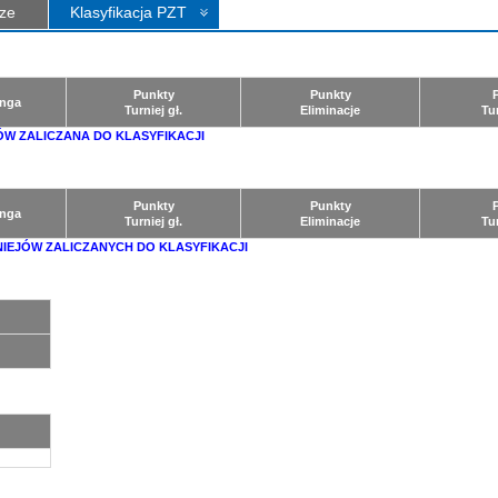
ze
Klasyfikacja PZT
Punkty
Punkty
nga
Turniej gł.
Eliminacje
Tu
ÓW ZALICZANA DO KLASYFIKACJI
Punkty
Punkty
nga
Turniej gł.
Eliminacje
Tu
NIEJÓW ZALICZANYCH DO KLASYFIKACJI