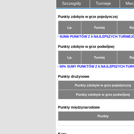
Szczegóły
Turnieje
Mec
Punkty zdobyte w grze pojedynczej
Lp.
Turniej
Ra
- SUMA PUNKTÓW Z 6 NAJLEPSZYCH TURNIEJ
Punkty zdobyte w grze podwójnej
Lp.
Turniej
Ra
- 50% SUMY PUNKTÓW Z 6 NAJLEPSZYCH TUR
Punkty drużynowe
Punkty zdobyte w grze pojedynczej
Punkty zdobyte w grze podwójnej
Punkty międzynarodowe
Punkty