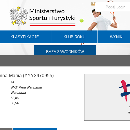
KLASYFIKACJE
KLUB ROKU
WYNIKI
BAZA ZAWODNIKÓW
Anna-Mariia (YYY2470955)
14
WKT Mera Warszawa
Warszawa
32,03
36,54
W