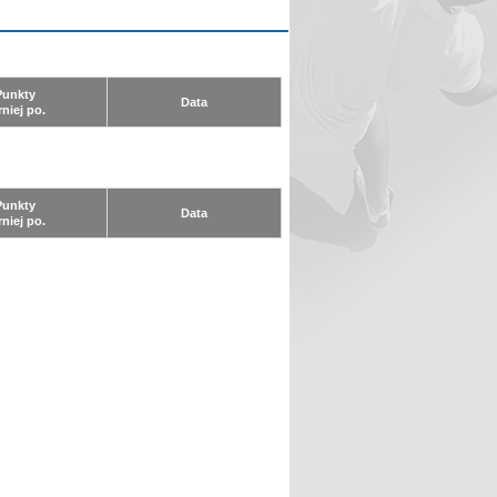
Punkty
Data
rniej po.
Punkty
Data
rniej po.