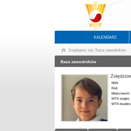
KALENDARZ
Znajdujesz się: Baza zawodników
Baza zawodników
Żołędzio
Wiek
Klub
Miejscowość
WTN singles
WTN doubles