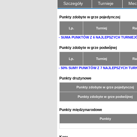
Szczegóły
Turnieje
Mec
Punkty zdobyte w grze pojedynczej
Lp.
Turniej
Ra
- SUMA PUNKTÓW Z 6 NAJLEPSZYCH TURNIEJ
Punkty zdobyte w grze podwójnej
Lp.
Turniej
Ra
- 50% SUMY PUNKTÓW Z 7 NAJLEPSZYCH TU
Punkty drużynowe
Punkty zdobyte w grze pojedynczej
Punkty zdobyte w grze podwójnej
Punkty międzynarodowe
Punkty