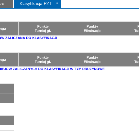
ze
Klasyfikacja PZT
Punkty
Punkty
nga
Turniej gł.
Eliminacje
Tu
ÓW ZALICZANA DO KLASYFIKACJI
Punkty
Punkty
nga
Turniej gł.
Eliminacje
Tu
RNIEJÓW ZALICZANYCH DO KLASYFIKACJI W TYM DRUŻYNOWE