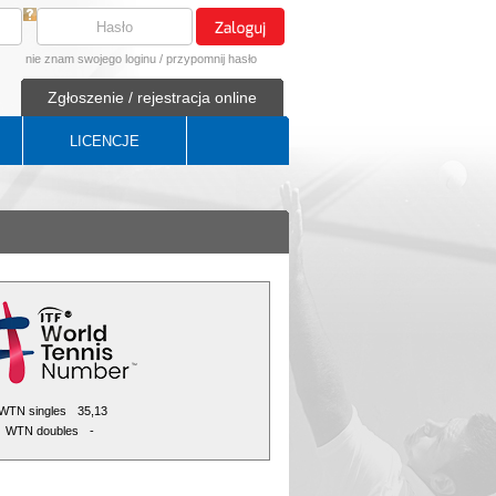
nie znam swojego loginu
/
przypomnij hasło
Zgłoszenie / rejestracja online
LICENCJE
WTN singles
35,13
WTN doubles
-