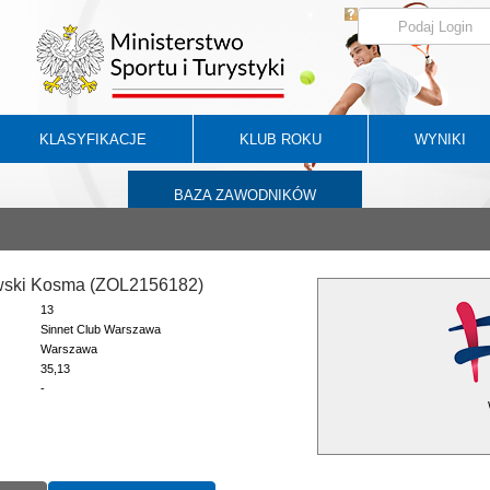
KLASYFIKACJE
KLUB ROKU
WYNIKI
BAZA ZAWODNIKÓW
wski Kosma (ZOL2156182)
13
Sinnet Club Warszawa
Warszawa
35,13
-