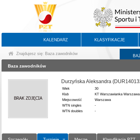
KALENDARZ
KLASYFIKACJE
Znajdujesz się: Baza zawodników
BA
Baza zawodników
Durzyńska Aleksandra (DUR14013
Wiek
30
Klub
KT Warszawianka Warszawa
Miejscowość
Warszawa
WTN singles
-
WTN doubles
-
Szczegóły
Turnieje
Mecze
Klasyfikacja PZT