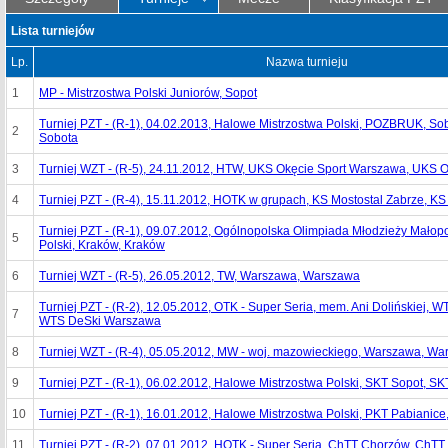
Lista turniejów
Lp.
Nazwa turnieju
1
MP - Mistrzostwa Polski Juniorów, Sopot
Turniej PZT - (R-1), 04.02.2013, Halowe Mistrzostwa Polski, POZBRUK, S
2
Sobota
3
Turniej WZT - (R-5), 24.11.2012, HTW, UKS Okęcie Sport Warszawa, UKS 
4
Turniej PZT - (R-4), 15.11.2012, HOTK w grupach, KS Mostostal Zabrze, KS
Turniej PZT - (R-1), 09.07.2012, Ogólnopolska Olimpiada Młodzieży Małop
5
Polski, Kraków, Kraków
6
Turniej WZT - (R-5), 26.05.2012, TW, Warszawa, Warszawa
Turniej PZT - (R-2), 12.05.2012, OTK - Super Seria, mem. Ani Dolińskiej,
7
WTS DeSki Warszawa
8
Turniej WZT - (R-4), 05.05.2012, MW - woj. mazowieckiego, Warszawa, W
9
Turniej PZT - (R-1), 06.02.2012, Halowe Mistrzostwa Polski, SKT Sopot, SK
10
Turniej PZT - (R-1), 16.01.2012, Halowe Mistrzostwa Polski, PKT Pabianic
11
Turniej PZT - (R-2), 07.01.2012, HOTK - Super Seria, ChTT Chorzów, ChT