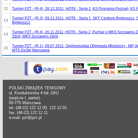
12
Turniej PZT - (R-4), 28.12.2011, HOTK - Seria 2, KS Posnania Poznań, KS
Turniej PZT - (R-3), 09.12.2011, HOTK - Seria 1, SKT Centrum Bydgoszcz,
13
Bydgoszcz
Turniej PZT - (R-4), 26.11.2011, HOTK - Seria 2, Puchar o MKS Szczawno
14
Zdrój, MKS Szczawno Zdrój
Turniej PZT - (R-1), 09.07.2011, Ogólnopolska Olimpiada Młodzieży - MP,
15
WTS DeSki Warszawa
POLSKI ZWIĄZEK TENISOWY
ul. Konduktorska 4 lok.19/U
(wejście I, parter).
00-775 Warszawa
tel. (48-22) 122 12 00, 122 12 01
fax. (48-22) 122 12 11
e-mail: pzt@pzt.pl