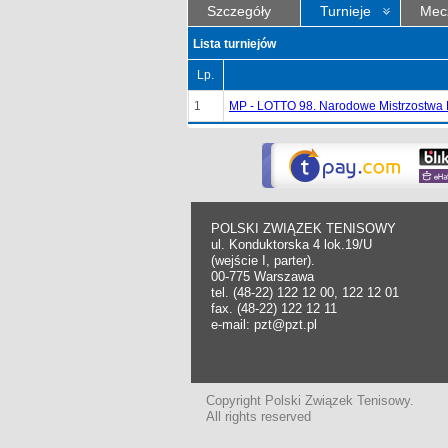
Szczegóły
Turnieje
Mec
Lista turniejów
Lp.
1
MP - LOTTO 98. Narodowe Mistrzostwa P
POLSKI ZWIĄZEK TENISOWY
ul. Konduktorska 4 lok.19/U
(wejście I, parter).
00-775 Warszawa
tel. (48-22) 122 12 00, 122 12 01
fax. (48-22) 122 12 11
e-mail: pzt@pzt.pl
Copyright Polski Związek Tenisowy.
All rights reserved