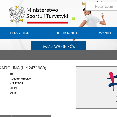
KLASYFIKACJE
KLUB ROKU
WYNIKI
BAZA ZAWODNIKÓW
KAROLINA (LIN2471989)
18
Redeco Wrocław
WINDSOR
20,19
24,45
W