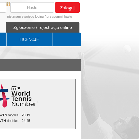
nie znam swojego loginu
/
przypomnij hasło
Zgłoszenie / rejestracja online
LICENCJE
WTN singles
20,19
TN doubles
24,45