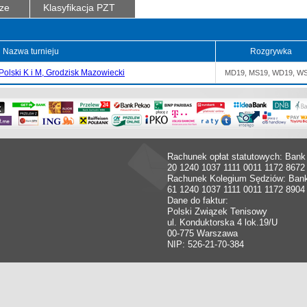
ze
Klasyfikacja PZT
Nazwa turnieju
Rozgrywka
olski K i M, Grodzisk Mazowiecki
MD19, MS19, WD19, W
Rachunek opłat statutowych: Bank
20 1240 1037 1111 0011 1172 8672
Rachunek Kolegium Sędziów: Ban
61 1240 1037 1111 0011 1172 8904
Dane do faktur:
Polski Związek Tenisowy
ul. Konduktorska 4 lok.19/U
00-775 Warszawa
NIP: 526-21-70-384