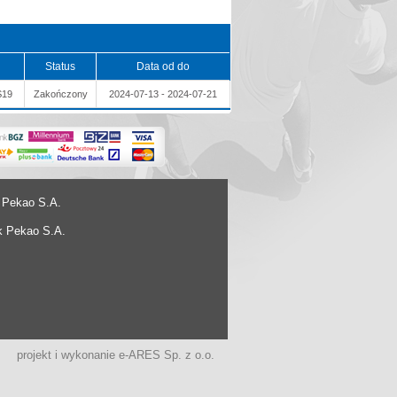
Status
Data od do
S19
Zakończony
2024-07-13 - 2024-07-21
 Pekao S.A.
k Pekao S.A.
projekt i wykonanie
e-ARES Sp. z o.o.