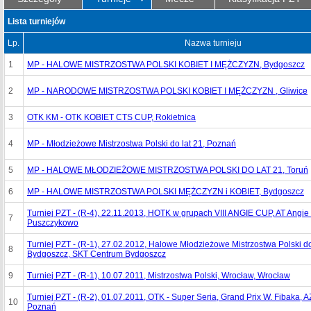
Lista turniejów
Lp.
Nazwa turnieju
1
MP - HALOWE MISTRZOSTWA POLSKI KOBIET I MĘŻCZYZN, Bydgoszcz
2
MP - NARODOWE MISTRZOSTWA POLSKI KOBIET I MĘŻCZYZN , Gliwice
3
OTK KM - OTK KOBIET CTS CUP, Rokietnica
4
MP - Młodzieżowe Mistrzostwa Polski do lat 21, Poznań
5
MP - HALOWE MŁODZIEŻOWE MISTRZOSTWA POLSKI DO LAT 21, Toruń
6
MP - HALOWE MISTRZOSTWA POLSKI MĘŻCZYZN i KOBIET, Bydgoszcz
Turniej PZT - (R-4), 22.11.2013, HOTK w grupach VIII ANGIE CUP, AT Angi
7
Puszczykowo
Turniej PZT - (R-1), 27.02.2012, Halowe Młodzieżowe Mistrzostwa Polski d
8
Bydgoszcz, SKT Centrum Bydgoszcz
9
Turniej PZT - (R-1), 10.07.2011, Mistrzostwa Polski, Wrocław, Wrocław
Turniej PZT - (R-2), 01.07.2011, OTK - Super Seria, Grand Prix W. Fibaka,
10
Poznań