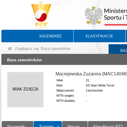
KALENDARZ
KLASYFIKACJE
Znajdujesz się: Baza zawodników
BA
Baza zawodników
Maciejewska Zuzanna (MAC14046
Wiek
31
Klub
KS Start Wisła Toruń
Miejscowość
Ciechocinek
WTN singles
-
WTN doubles
-
Szczegóły
Turnieje
Mecze
Klasyfikacja PZT