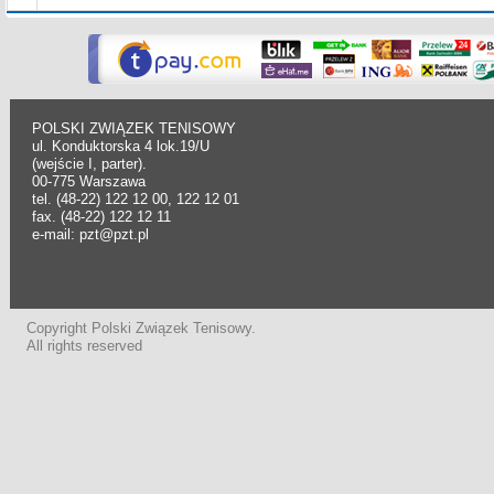
POLSKI ZWIĄZEK TENISOWY
ul. Konduktorska 4 lok.19/U
(wejście I, parter).
00-775 Warszawa
tel. (48-22) 122 12 00, 122 12 01
fax. (48-22) 122 12 11
e-mail: pzt@pzt.pl
Copyright Polski Związek Tenisowy.
All rights reserved