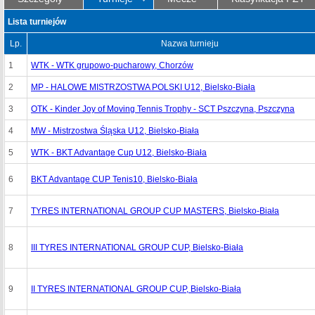
Lista turniejów
Lp.
Nazwa turnieju
1
WTK - WTK grupowo-pucharowy, Chorzów
2
MP - HALOWE MISTRZOSTWA POLSKI U12, Bielsko-Biała
3
OTK - Kinder Joy of Moving Tennis Trophy - SCT Pszczyna, Pszczyna
4
MW - Mistrzostwa Śląska U12, Bielsko-Biała
5
WTK - BKT Advantage Cup U12, Bielsko-Biała
6
BKT Advantage CUP Tenis10, Bielsko-Biała
7
TYRES INTERNATIONAL GROUP CUP MASTERS, Bielsko-Biała
8
III TYRES INTERNATIONAL GROUP CUP, Bielsko-Biała
9
II TYRES INTERNATIONAL GROUP CUP, Bielsko-Biała