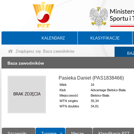
KALENDARZ
KLASYFIKACJE
Znajdujesz się: Baza zawodników
BA
Baza zawodników
Pasieka Daniel (PAS1838466)
Wiek
16
Klub
Advantage Bielsko-Biała
Miejscowość
Bielsko-Biała
WTN singles
35,34
WTN doubles
34,81
Szczegóły
Turnieje
Mecze
Klasyfikacja PZT